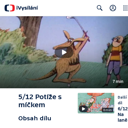
Clos
Search
7 min
5/12 Potíže s
Další
díl
míčkem
6/12
8 min
Na
Obsah dílu
laně