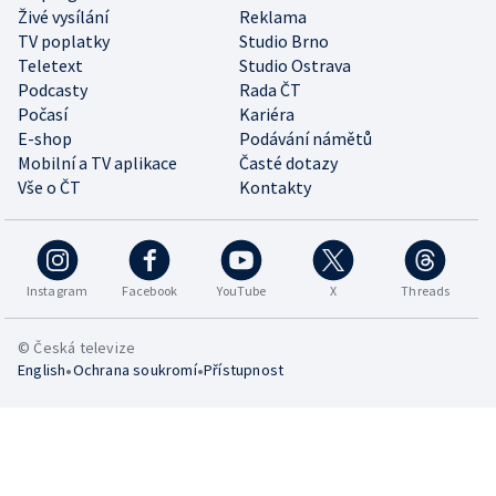
Živé vysílání
Reklama
TV poplatky
Studio Brno
Teletext
Studio Ostrava
Podcasty
Rada ČT
Počasí
Kariéra
E-shop
Podávání námětů
Mobilní a TV aplikace
Časté dotazy
Vše o ČT
Kontakty
Instagram
Facebook
YouTube
X
Threads
© Česká televize
•
•
English
Ochrana soukromí
Přístupnost