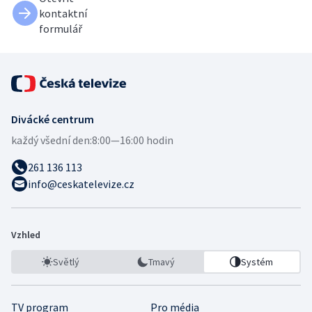
kontaktní
formulář
Divácké centrum
každý všední den:
8:00—16:00 hodin
261 136 113
info@ceskatelevize.cz
Vzhled
Světlý
Tmavý
Systém
TV program
Pro média