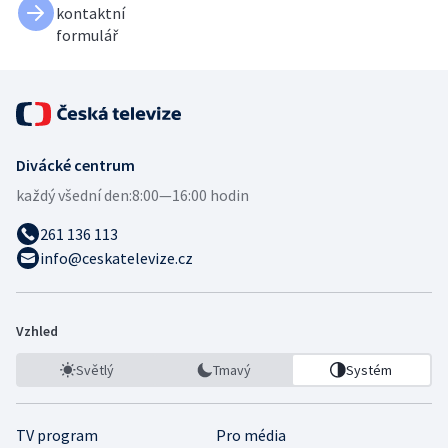
kontaktní
formulář
Divácké centrum
každý všední den:
8:00—16:00 hodin
261 136 113
info@ceskatelevize.cz
Vzhled
Světlý
Tmavý
Systém
TV program
Pro média