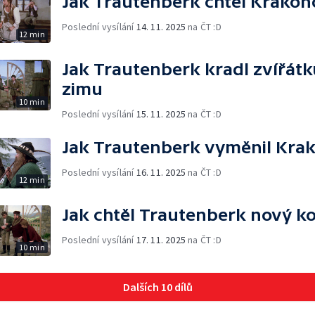
Jak Trautenberk chtěl Krakon
Poslední vysílání
14. 11. 2025
na ČT :D
12 min
Jak Trautenberk kradl zvířát
zimu
10 min
Poslední vysílání
15. 11. 2025
na ČT :D
Jak Trautenberk vyměnil Krak
Poslední vysílání
16. 11. 2025
na ČT :D
12 min
Jak chtěl Trautenberk nový k
Poslední vysílání
17. 11. 2025
na ČT :D
10 min
Dalších 10 dílů