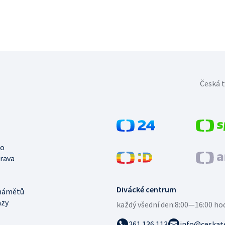
Česká t
no
trava
Divácké centrum
námětů
azy
každý všední den:
8:00—16:00 ho
261 136 113
info@ceskate