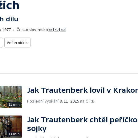
žich
h dílu
o
1977
•
Československo
i
Večerníček
Jak Trautenberk lovil v Krako
Poslední vysílání
8. 11. 2025
na ČT :D
11 min
Jak Trautenberk chtěl peříčk
sojky
13 min