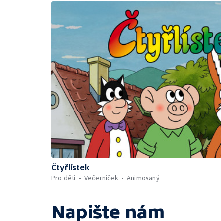
Čtyřlístek
Pro děti
Večerníček
Animovaný
Napište nám