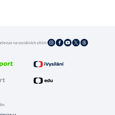
elevize na sociálních sítích:
din
levize.cz