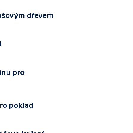
nošovým dřevem
i
inu pro
pro poklad