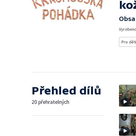
ko
Obsa
Vyroben
Pro dět
Přehled dílů
20 přehratelných