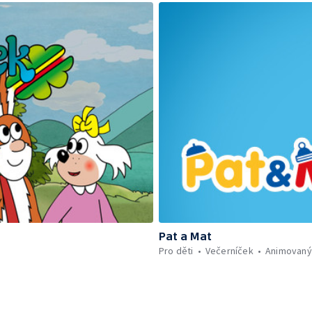
Pat a Mat
Pro děti
Večerníček
Animovaný