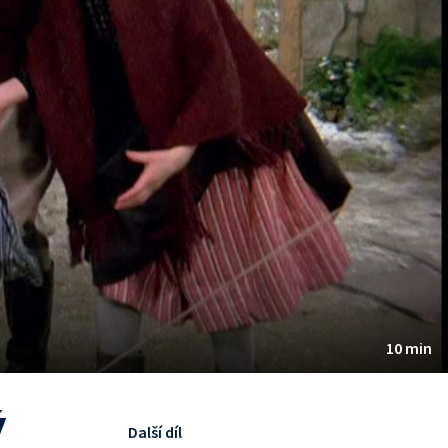
10 min
ý
Další díl