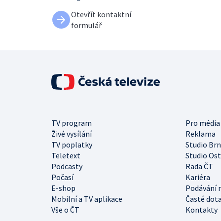
Otevřít kontaktní
formulář
TV program
Pro média
Živé vysílání
Reklama
TV poplatky
Studio Br
Teletext
Studio Os
Podcasty
Rada ČT
Počasí
Kariéra
E-shop
Podávání 
Mobilní a TV aplikace
Časté dot
Vše o ČT
Kontakty