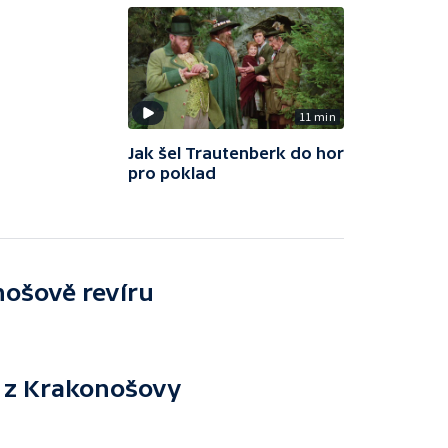
11 min
Jak šel Trautenberk do hor
pro poklad
nošově revíru
o z Krakonošovy