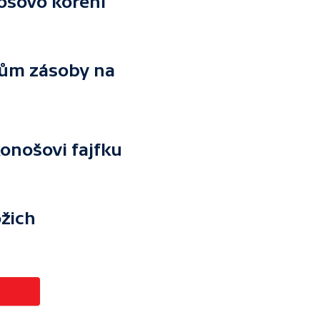
ošovo koření
kům zásoby na
onošovi fajfku
ožich