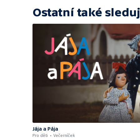
Ostatní také sleduj
Jája a Pája
Pro děti
Večerníček