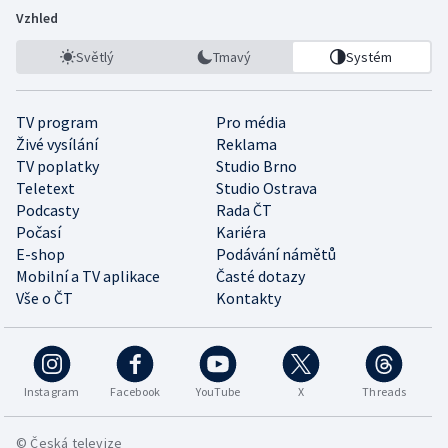
Vzhled
Světlý
Tmavý
Systém
TV program
Pro média
Živé vysílání
Reklama
TV poplatky
Studio Brno
Teletext
Studio Ostrava
Podcasty
Rada ČT
Počasí
Kariéra
E-shop
Podávání námětů
Mobilní a TV aplikace
Časté dotazy
Vše o ČT
Kontakty
Instagram
Facebook
YouTube
X
Threads
© Česká televize