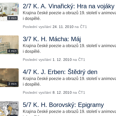
2/7 K. A. Vinařický: Hra na vojáky
Krajina české poezie a obrazů 19. století v animov
3 min
i dospělé.
Poslední vysílání
24. 11. 2010
na ČT1
3/7 K. H. Mácha: Máj
Krajina české poezie a obrazů 19. století v animov
4 min
i dospělé.
Poslední vysílání
1. 12. 2010
na ČT1
4/7 K. J. Erben: Štědrý den
Krajina české poezie a obrazů 19. století v animov
3 min
i dospělé.
Poslední vysílání
8. 12. 2010
na ČT1
5/7 K. H. Borovský: Epigramy
Krajina české poezie a obrazů 19. století v animov