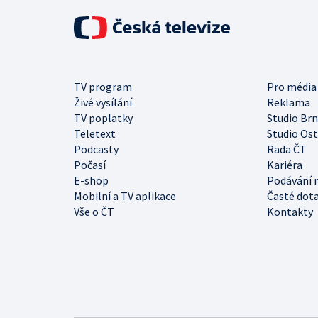
TV program
Pro média
Živé vysílání
Reklama
TV poplatky
Studio Br
Teletext
Studio Os
Podcasty
Rada ČT
Počasí
Kariéra
E-shop
Podávání 
Mobilní a TV aplikace
Časté dot
Vše o ČT
Kontakty