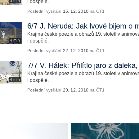
3 min
i dospělé.
Poslední vysílání
15. 12. 2010
na ČT1
6/7 J. Neruda: Jak lvové bijem o 
Krajina české poezie a obrazů 19. století v animov
4 min
i dospělé.
Poslední vysílání
22. 12. 2010
na ČT1
7/7 V. Hálek: Přilítlo jaro z daleka,
Krajina české poezie a obrazů 19. století v animov
4 min
i dospělé.
Poslední vysílání
29. 12. 2010
na ČT1