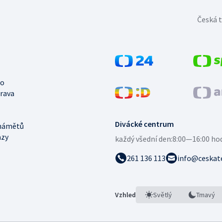
Česká t
no
trava
Divácké centrum
námětů
azy
každý všední den:
8:00—16:00 ho
261 136 113
info@ceskate
Vzhled
Světlý
Tmavý