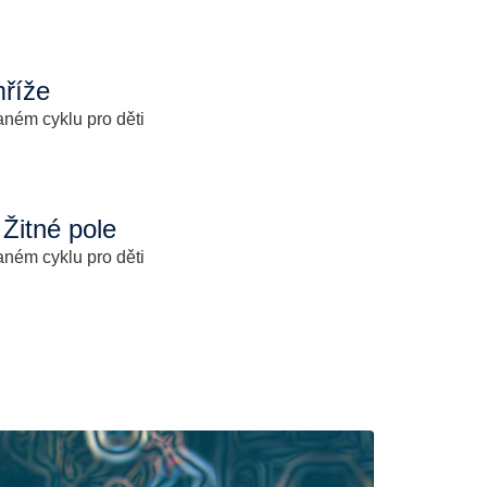
mříže
aném cyklu pro děti
 Žitné pole
aném cyklu pro děti