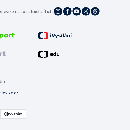
elevize na sociálních sítích:
din
levize.cz
Systém