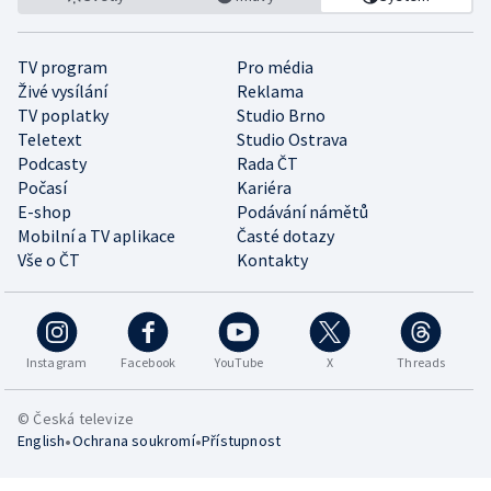
TV program
Pro média
Živé vysílání
Reklama
TV poplatky
Studio Brno
Teletext
Studio Ostrava
Podcasty
Rada ČT
Počasí
Kariéra
E-shop
Podávání námětů
Mobilní a TV aplikace
Časté dotazy
Vše o ČT
Kontakty
Instagram
Facebook
YouTube
X
Threads
© Česká televize
•
•
English
Ochrana soukromí
Přístupnost