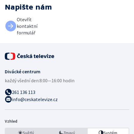
Napište nám
Otevřít
kontaktní
formulář
Divácké centrum
každý všední den:
8:00—16:00 hodin
261 136 113
info@ceskatelevize.cz
Vzhled
Světlý
Tmavý
Systém