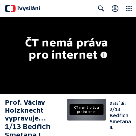
Close
Search
ČT nemá práva 
pro internet
Prof. Václav
Další díl
ČT nemá práva
Holzknecht
2/13
pro internet
Bedřich
vypravuje…
Smetana
1/13 Bedřich
II.
Smetana I.