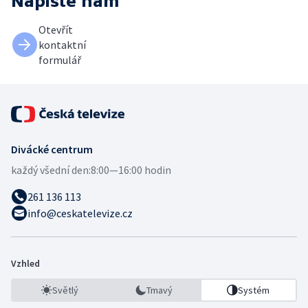
Napište nám
Otevřít
kontaktní
formulář
Divácké centrum
každý všední den:
8:00—16:00 hodin
261 136 113
info@ceskatelevize.cz
Vzhled
Světlý
Tmavý
Systém