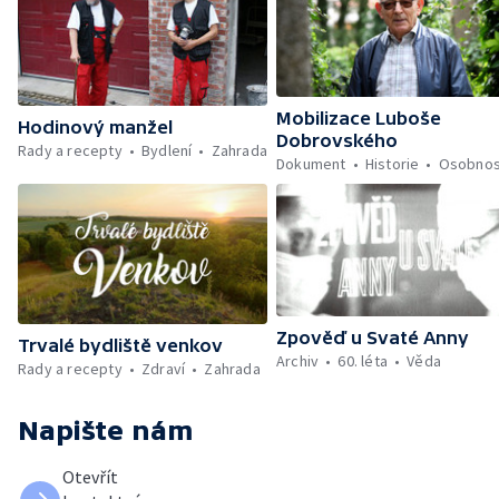
Mobilizace Luboše
Hodinový manžel
Dobrovského
Rady a recepty
Bydlení
Zahrada
Dokument
Historie
Osobnos
Zpověď u Svaté Anny
Trvalé bydliště venkov
Archiv
60. léta
Věda
Rady a recepty
Zdraví
Zahrada
Napište nám
Otevřít