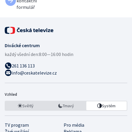
kontaktní
formulář
Divácké centrum
každý všední den:
8:00—16:00 hodin
261 136 113
info@ceskatelevize.cz
Vzhled
Světlý
Tmavý
Systém
TV program
Pro média
Živé vysílání
Reklama