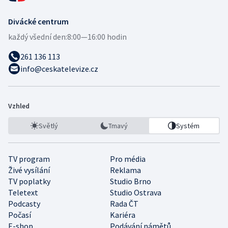
Divácké centrum
každý všední den:
8:00—16:00 hodin
261 136 113
info@ceskatelevize.cz
Vzhled
Světlý
Tmavý
Systém
TV program
Pro média
Živé vysílání
Reklama
TV poplatky
Studio Brno
Teletext
Studio Ostrava
Podcasty
Rada ČT
Počasí
Kariéra
E-shop
Podávání námětů