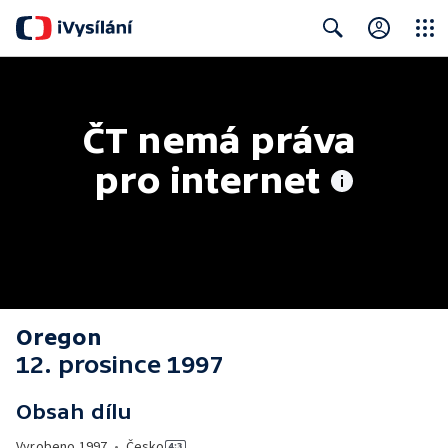
Close
Search
ČT nemá práva 
pro internet
Oregon
12. prosince 1997
Obsah dílu
Vyrobeno
1997
•
Česko