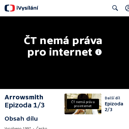
Search
ČT nemá práva 
pro internet
Arrowsmith
Další díl
ČT nemá práva
Epizoda 1/3
Epizoda
pro internet
2/3
Obsah dílu
Vyrobeno
1997
•
Česko