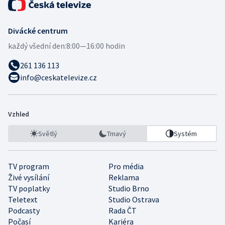
Divácké centrum
každý všední den:
8:00—16:00 hodin
261 136 113
info@ceskatelevize.cz
Vzhled
Světlý
Tmavý
Systém
TV program
Pro média
Živé vysílání
Reklama
TV poplatky
Studio Brno
Teletext
Studio Ostrava
Podcasty
Rada ČT
Počasí
Kariéra