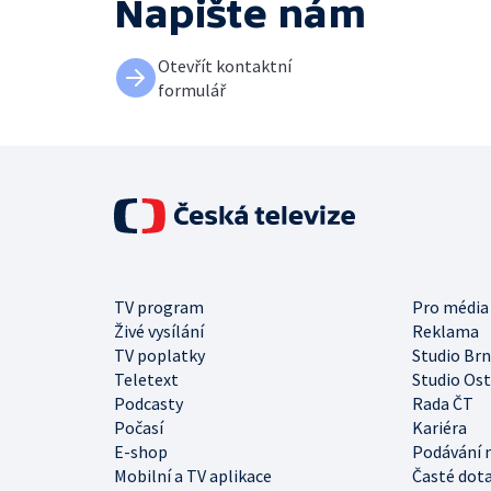
Napište nám
Otevřít kontaktní
formulář
TV program
Pro média
Živé vysílání
Reklama
TV poplatky
Studio Br
Teletext
Studio Os
Podcasty
Rada ČT
Počasí
Kariéra
E-shop
Podávání 
Mobilní a TV aplikace
Časté dot