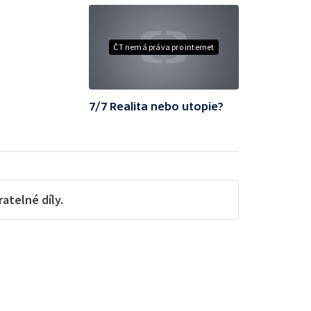
ČT nemá práva pro internet
7/7 Realita nebo utopie?
telné díly.