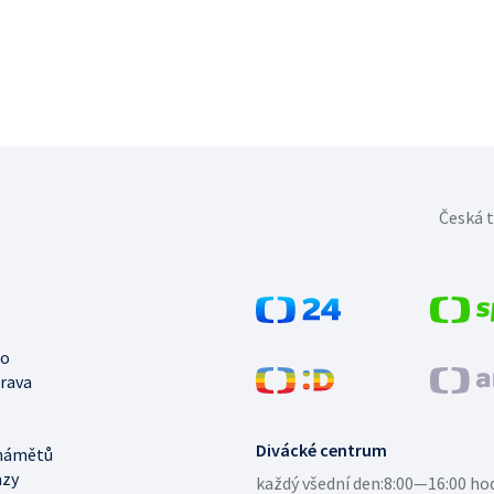
Česká t
no
trava
Divácké centrum
námětů
azy
každý všední den:
8:00—16:00 ho