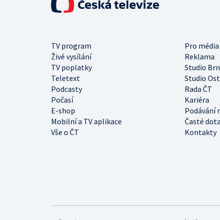
TV program
Pro média
Živé vysílání
Reklama
TV poplatky
Studio Br
Teletext
Studio Os
Podcasty
Rada ČT
Počasí
Kariéra
E-shop
Podávání 
Mobilní a TV aplikace
Časté dot
Vše o ČT
Kontakty