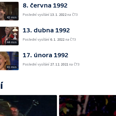
8. června 1992
Poslední vysílání
13. 1. 2022
na ČT3
42 min
13. dubna 1992
Poslední vysílání
6. 1. 2022
na ČT3
44 min
17. února 1992
Poslední vysílání
27. 12. 2021
na ČT3
41 min
í