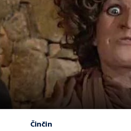
Činčin