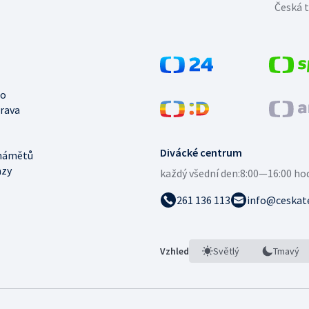
Česká t
no
trava
Divácké centrum
námětů
azy
každý všední den:
8:00—16:00 ho
261 136 113
info@ceskate
Vzhled
Světlý
Tmavý