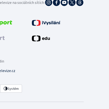
elevize na sociálních sítích:
din
levize.cz
Systém