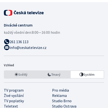
Divácké centrum
každý všední den:
8:00—16:00 hodin
261 136 113
info@ceskatelevize.cz
Vzhled
Světlý
Tmavý
Systém
TV program
Pro média
Živé vysílání
Reklama
TV poplatky
Studio Brno
Teletext
Studio Ostrava