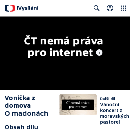
Close
Search
ČT nemá práva 
pro internet
Vonička z
Další díl
ČT nemá práva
domova
Vánoční
pro internet
koncert z
O madonách
moravských
pastorel
Obsah dílu