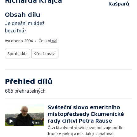
Richarda Krajča
Kašparů
Obsah dílu
Je dnešní mládež
bezcitná?
Vyrobeno
2004
•
Česko
Spiritualita
Křesťanství
Přehled dílů
665 přehratelných
Sváteční slovo emeritního
místopředsedy Ekumenické
rady církví Petra Rause
6 min
Čtvrtá adventní svíce symbolizuje podle
tradice pokoj a mír. Jak ji zapalovat