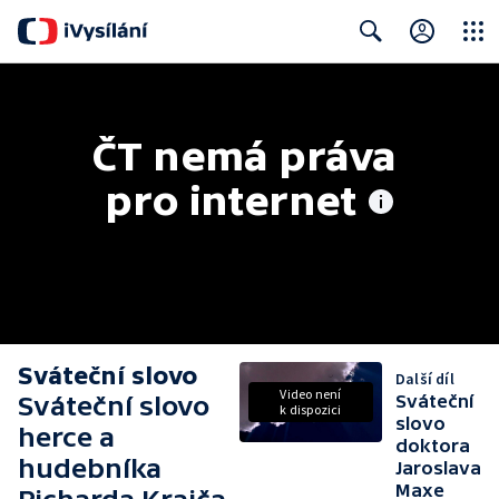
Close
Search
ČT nemá práva 
pro internet
Sváteční slovo
Další díl
Video není
Sváteční slovo
Sváteční
k dispozici
slovo
herce a
doktora
hudebníka
Jaroslava
Maxe