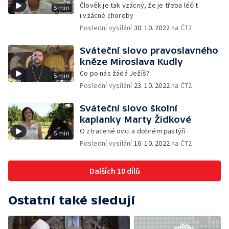
Člověk je tak vzácný, že je třeba léčit
5 min
i vzácné choroby
Poslední vysílání
30. 10. 2022
na ČT2
Sváteční slovo pravoslavného
kněze Miroslava Kudly
Co po nás žádá Ježíš?
5 min
Poslední vysílání
23. 10. 2022
na ČT2
Sváteční slovo školní
kaplanky Marty Židkové
O ztracené ovci a dobrém pastýři
5 min
Poslední vysílání
16. 10. 2022
na ČT2
Dalších 10 dílů
Ostatní také sledují