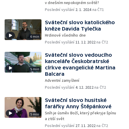
v dnešním nepokojném světě?
Poslední vysílání
2. 1. 2024
na ČT1
Sváteční slovo katolického
kněze Davida Tylečka
Hrdinové všedního dne
6 min
Poslední vysílání
11. 12. 2022
na ČT2
Sváteční slovo vedoucího
kanceláře Českobratrské
církve evangelické Martina
5 min
Balcara
Adventní zamyšlení
Poslední vysílání
4. 12. 2022
na ČT2
Sváteční slovo husitské
farářky Anny Štěpánkové
Sníh je úsměv Boží, který překryje špínu
5 min
a ztiší svět
Poslední vysílání
27. 11. 2022
na ČT2