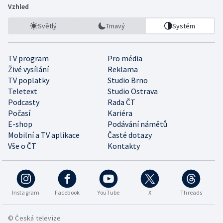
Vzhled
Světlý
Tmavý
Systém
TV program
Pro média
Živé vysílání
Reklama
TV poplatky
Studio Brno
Teletext
Studio Ostrava
Podcasty
Rada ČT
Počasí
Kariéra
E-shop
Podávání námětů
Mobilní a TV aplikace
Časté dotazy
Vše o ČT
Kontakty
Instagram
Facebook
YouTube
X
Threads
© Česká televize