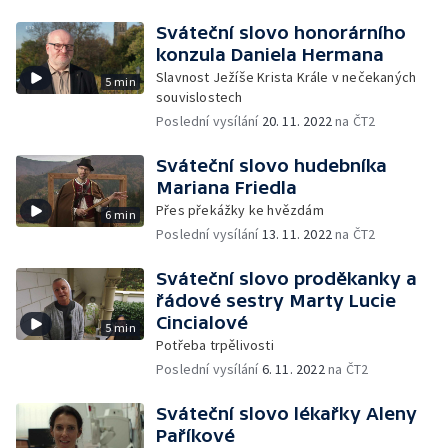
Sváteční slovo honorárního
konzula Daniela Hermana
Slavnost Ježíše Krista Krále v nečekaných
5 min
souvislostech
Poslední vysílání
20. 11. 2022
na ČT2
Sváteční slovo hudebníka
Mariana Friedla
Přes překážky ke hvězdám
6 min
Poslední vysílání
13. 11. 2022
na ČT2
Sváteční slovo proděkanky a
řádové sestry Marty Lucie
Cincialové
5 min
Potřeba trpělivosti
Poslední vysílání
6. 11. 2022
na ČT2
Sváteční slovo lékařky Aleny
Paříkové