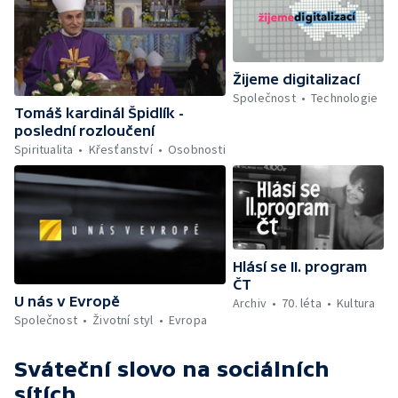
Žijeme digitalizací
Společnost
Technologie
Tomáš kardinál Špidlík -
poslední rozloučení
Spiritualita
Křesťanství
Osobnosti
Hlásí se II. program
ČT
U nás v Evropě
Archiv
70. léta
Kultura
Společnost
Životní styl
Evropa
Sváteční slovo
na sociálních
sítích