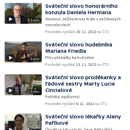
Sváteční slovo honorárního
konzula Daniela Hermana
Slavnost Ježíše Krista Krále v nečekaných
5 min
souvislostech
Poslední vysílání
20. 11. 2022
na ČT2
Sváteční slovo hudebníka
Mariana Friedla
Přes překážky ke hvězdám
6 min
Poslední vysílání
13. 11. 2022
na ČT2
Sváteční slovo proděkanky a
řádové sestry Marty Lucie
Cincialové
5 min
Potřeba trpělivosti
Poslední vysílání
6. 11. 2022
na ČT2
Sváteční slovo lékařky Aleny
Paříkové
Člověk je tak vzácný, že je třeba léčit