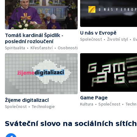
U nás v Evropě
Tomáš kardinál Špidlík -
Společnost
Životní styl
E
poslední rozloučení
Spiritualita
Křesťanství
Osobnosti
Game Page
Žijeme digitalizací
Kultura
Společnost
Techn
Společnost
Technologie
Sváteční slovo
na sociálních sítích