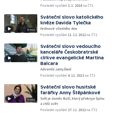
Poslední vysílání
2. 1. 2024
na ČT1
Sváteční slovo katolického
kněze Davida Tylečka
Hrdinové všedního dne
6 min
Poslední vysílání
11. 12. 2022
na ČT2
Sváteční slovo vedoucího
kanceláře Českobratrské
církve evangelické Martina
5 min
Balcara
Adventní zamyšlení
Poslední vysílání
4. 12. 2022
na ČT2
Sváteční slovo husitské
farářky Anny Štěpánkové
Sníh je úsměv Boží, který překryje špínu
5 min
a ztiší svět
Poslední vysílání
27. 11. 2022
na ČT2