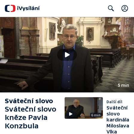
C
Search
5 min
Sváteční slovo
Další díl
Sváteční slovo
Sváteční
slovo
6 min
kněze Pavla
kardinála
Konzbula
Miloslava
Vlka