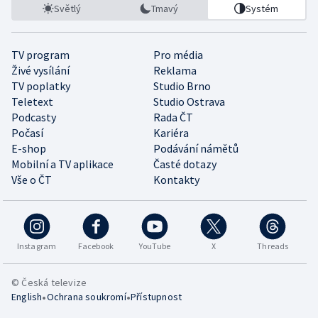
Světlý
Tmavý
Systém
TV program
Pro média
Živé vysílání
Reklama
TV poplatky
Studio Brno
Teletext
Studio Ostrava
Podcasty
Rada ČT
Počasí
Kariéra
E-shop
Podávání námětů
Mobilní a TV aplikace
Časté dotazy
Vše o ČT
Kontakty
Instagram
Facebook
YouTube
X
Threads
© Česká televize
•
•
English
Ochrana soukromí
Přístupnost