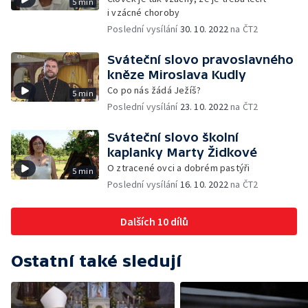
5 min
i vzácné choroby
Poslední vysílání
30. 10. 2022
na ČT2
Sváteční slovo pravoslavného
kněze Miroslava Kudly
Co po nás žádá Ježíš?
5 min
Poslední vysílání
23. 10. 2022
na ČT2
Sváteční slovo školní
kaplanky Marty Židkové
O ztracené ovci a dobrém pastýři
5 min
Poslední vysílání
16. 10. 2022
na ČT2
Dalších 10 dílů
Ostatní také sledují