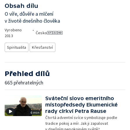
Obsah dílu
O víře, důvěře a mlčení
v životě dnešního člověka
Vyrobeno
•
Česko
2013
Spiritualita
Křesťanství
Přehled dílů
665 přehratelných
Sváteční slovo emeritního
místopředsedy Ekumenické
rady církví Petra Rause
6 min
Čtvrtá adventní svíce symbolizuje podle
tradice pokoj a mír. Jak ji zapalovat
v dnešním nepokojném světě?