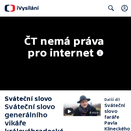
Search
ČT nemá práva 
pro internet
Sváteční slovo
Další díl
Sváteční slovo
Sváteční
slovo
4 min
generálního
faráře
vikáře
Pavla
Klineckého