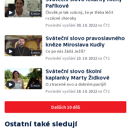
Paříkové
Člověk je tak vzácný, že je třeba léčit
5 min
i vzácné choroby
Poslední vysílání
30. 10. 2022
na ČT2
Sváteční slovo pravoslavného
kněze Miroslava Kudly
Co po nás žádá Ježíš?
5 min
Poslední vysílání
23. 10. 2022
na ČT2
Sváteční slovo školní
kaplanky Marty Židkové
O ztracené ovci a dobrém pastýři
5 min
Poslední vysílání
16. 10. 2022
na ČT2
Dalších 10 dílů
Ostatní také sledují