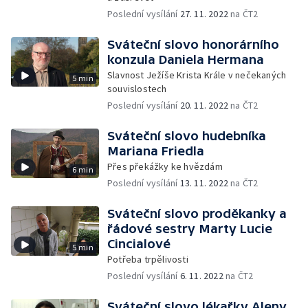
Poslední vysílání
27. 11. 2022
na ČT2
Sváteční slovo honorárního
konzula Daniela Hermana
Slavnost Ježíše Krista Krále v nečekaných
5 min
souvislostech
Poslední vysílání
20. 11. 2022
na ČT2
Sváteční slovo hudebníka
Mariana Friedla
Přes překážky ke hvězdám
6 min
Poslední vysílání
13. 11. 2022
na ČT2
Sváteční slovo proděkanky a
řádové sestry Marty Lucie
Cincialové
5 min
Potřeba trpělivosti
Poslední vysílání
6. 11. 2022
na ČT2
Sváteční slovo lékařky Aleny