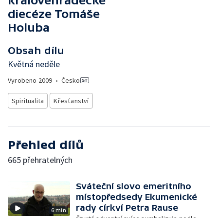
královéhradecké
diecéze Tomáše
Holuba
Obsah dílu
Květná neděle
Vyrobeno
2009
•
Česko
Spiritualita
Křesťanství
Přehled dílů
665 přehratelných
Sváteční slovo emeritního
místopředsedy Ekumenické
rady církví Petra Rause
6 min