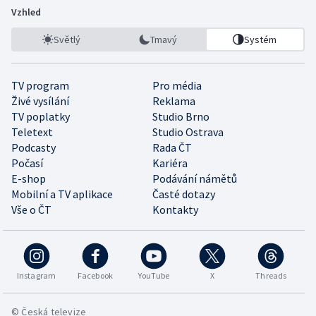
Vzhled
Světlý
Tmavý
Systém
TV program
Pro média
Živé vysílání
Reklama
TV poplatky
Studio Brno
Teletext
Studio Ostrava
Podcasty
Rada ČT
Počasí
Kariéra
E-shop
Podávání námětů
Mobilní a TV aplikace
Časté dotazy
Vše o ČT
Kontakty
Instagram
Facebook
YouTube
X
Threads
© Česká televize