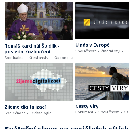
U nás v Evropě
Tomáš kardinál Špidlík -
Společnost
Životní styl
E
poslední rozloučení
Spiritualita
Křesťanství
Osobnosti
Cesty víry
Žijeme digitalizací
Dokument
Společnost
Os
Společnost
Technologie
Sváteční slovo
na sociálních sítích