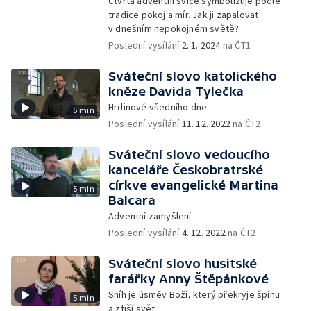
Čtvrtá adventní svíce symbolizuje podle
tradice pokoj a mír. Jak ji zapalovat
v dnešním nepokojném světě?
Poslední vysílání
2. 1. 2024
na ČT1
Sváteční slovo katolického
kněze Davida Tylečka
Hrdinové všedního dne
6 min
Poslední vysílání
11. 12. 2022
na ČT2
Sváteční slovo vedoucího
kanceláře Českobratrské
církve evangelické Martina
5 min
Balcara
Adventní zamyšlení
Poslední vysílání
4. 12. 2022
na ČT2
Sváteční slovo husitské
farářky Anny Štěpánkové
Sníh je úsměv Boží, který překryje špínu
5 min
a ztiší svět