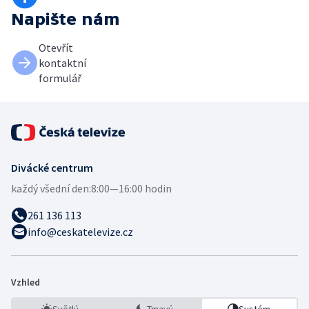
Napište nám
Otevřít
kontaktní
formulář
Divácké centrum
každý všední den:
8:00—16:00 hodin
261 136 113
info@ceskatelevize.cz
Vzhled
Světlý
Tmavý
Systém