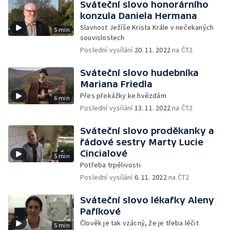
Sváteční slovo honorárního
konzula Daniela Hermana
Slavnost Ježíše Krista Krále v nečekaných
5 min
souvislostech
Poslední vysílání
20. 11. 2022
na ČT2
Sváteční slovo hudebníka
Mariana Friedla
Přes překážky ke hvězdám
6 min
Poslední vysílání
13. 11. 2022
na ČT2
Sváteční slovo proděkanky a
řádové sestry Marty Lucie
Cincialové
5 min
Potřeba trpělivosti
Poslední vysílání
6. 11. 2022
na ČT2
Sváteční slovo lékařky Aleny
Paříkové
Člověk je tak vzácný, že je třeba léčit
5 min