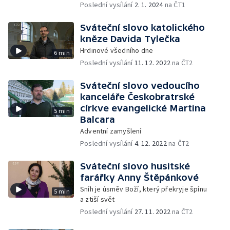
Poslední vysílání
2. 1. 2024
na ČT1
Sváteční slovo katolického
kněze Davida Tylečka
Hrdinové všedního dne
6 min
Poslední vysílání
11. 12. 2022
na ČT2
Sváteční slovo vedoucího
kanceláře Českobratrské
církve evangelické Martina
5 min
Balcara
Adventní zamyšlení
Poslední vysílání
4. 12. 2022
na ČT2
Sváteční slovo husitské
farářky Anny Štěpánkové
Sníh je úsměv Boží, který překryje špínu
5 min
a ztiší svět
Poslední vysílání
27. 11. 2022
na ČT2