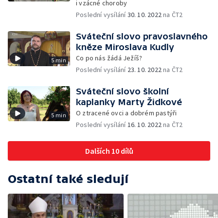
i vzácné choroby
Poslední vysílání
30. 10. 2022
na ČT2
Sváteční slovo pravoslavného
kněze Miroslava Kudly
Co po nás žádá Ježíš?
5 min
Poslední vysílání
23. 10. 2022
na ČT2
Sváteční slovo školní
kaplanky Marty Židkové
O ztracené ovci a dobrém pastýři
5 min
Poslední vysílání
16. 10. 2022
na ČT2
Dalších 10 dílů
Ostatní také sledují