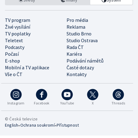
TV program
Pro média
Živé vysílání
Reklama
TV poplatky
Studio Brno
Teletext
Studio Ostrava
Podcasty
Rada ČT
Počasí
Kariéra
E-shop
Podávání námětů
Mobilní a TV aplikace
Časté dotazy
Vše o ČT
Kontakty
Instagram
Facebook
YouTube
X
Threads
© Česká televize
•
•
English
Ochrana soukromí
Přístupnost