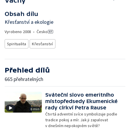
Váchy
Obsah dílu
Křesťanství a ekologie
Vyrobeno
2008
•
Česko
Spiritualita
Křesťanství
Přehled dílů
665 přehratelných
Sváteční slovo emeritního
místopředsedy Ekumenické
rady církví Petra Rause
6 min
Čtvrtá adventní svíce symbolizuje podle
tradice pokoj a mír. Jak ji zapalovat
v dnešním nepokojném světě?