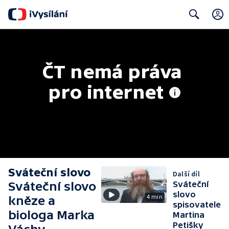
Search
ČT nemá práva 
pro internet
Sváteční slovo
Další díl
Sváteční slovo
Sváteční
slovo
4 min
kněze a
spisovatele
biologa Marka
Martina
Petišky