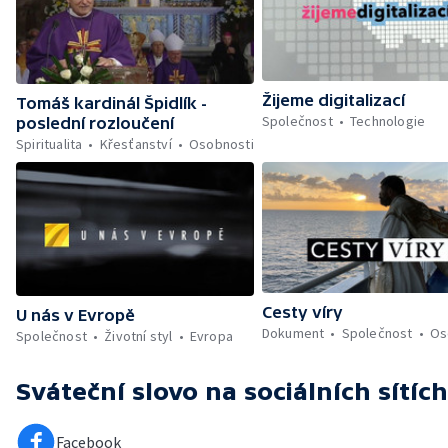
Žijeme digitalizací
Tomáš kardinál Špidlík -
Společnost
Technologie
poslední rozloučení
Spiritualita
Křesťanství
Osobnosti
Cesty víry
U nás v Evropě
Dokument
Společnost
Os
Společnost
Životní styl
Evropa
Sváteční slovo
na sociálních sítích
Facebook