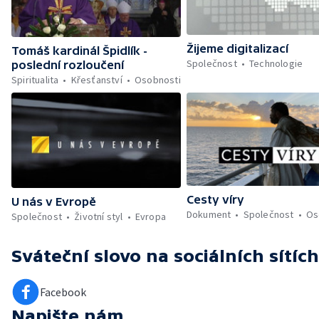
Žijeme digitalizací
Tomáš kardinál Špidlík -
Společnost
Technologie
poslední rozloučení
Spiritualita
Křesťanství
Osobnosti
Cesty víry
U nás v Evropě
Dokument
Společnost
Os
Společnost
Životní styl
Evropa
Sváteční slovo
na sociálních sítích
Facebook
Napište nám