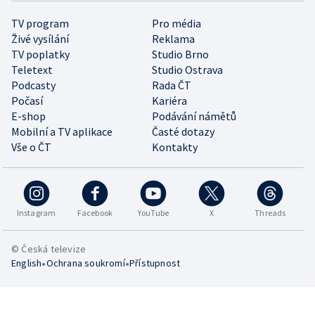
TV program
Pro média
Živé vysílání
Reklama
TV poplatky
Studio Brno
Teletext
Studio Ostrava
Podcasty
Rada ČT
Počasí
Kariéra
E-shop
Podávání námětů
Mobilní a TV aplikace
Časté dotazy
Vše o ČT
Kontakty
Instagram
Facebook
YouTube
X
Threads
© Česká televize
•
•
English
Ochrana soukromí
Přístupnost