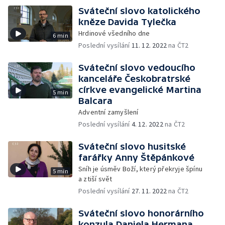
Sváteční slovo katolického
kněze Davida Tylečka
Hrdinové všedního dne
6 min
Poslední vysílání
11. 12. 2022
na ČT2
Sváteční slovo vedoucího
kanceláře Českobratrské
církve evangelické Martina
5 min
Balcara
Adventní zamyšlení
Poslední vysílání
4. 12. 2022
na ČT2
Sváteční slovo husitské
farářky Anny Štěpánkové
Sníh je úsměv Boží, který překryje špínu
5 min
a ztiší svět
Poslední vysílání
27. 11. 2022
na ČT2
Sváteční slovo honorárního
konzula Daniela Hermana