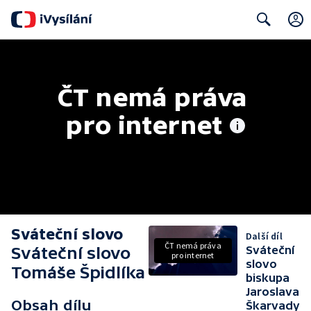
Search
ČT nemá práva 
pro internet
Sváteční slovo
Další díl
ČT nemá práva
Sváteční slovo
Sváteční
pro internet
slovo
Tomáše Špidlíka
biskupa
Jaroslava
Obsah dílu
Škarvady