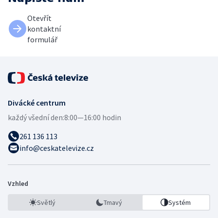
Otevřít
kontaktní
formulář
Divácké centrum
každý všední den:
8:00—16:00 hodin
261 136 113
info@ceskatelevize.cz
Vzhled
Světlý
Tmavý
Systém