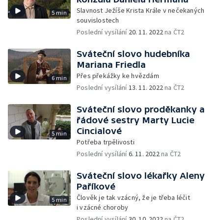
Slavnost Ježíše Krista Krále v nečekaných
5 min
souvislostech
Poslední vysílání
20. 11. 2022
na ČT2
Sváteční slovo hudebníka
Mariana Friedla
Přes překážky ke hvězdám
6 min
Poslední vysílání
13. 11. 2022
na ČT2
Sváteční slovo proděkanky a
řádové sestry Marty Lucie
Cincialové
5 min
Potřeba trpělivosti
Poslední vysílání
6. 11. 2022
na ČT2
Sváteční slovo lékařky Aleny
Paříkové
Člověk je tak vzácný, že je třeba léčit
5 min
i vzácné choroby
Poslední vysílání
30. 10. 2022
na ČT2