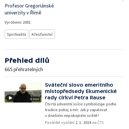
Profesor Gregoriánské
univerzity v Římě
Vyrobeno
2001
Spiritualita
Křesťanství
Přehled dílů
665 přehratelných
Sváteční slovo emeritního
místopředsedy Ekumenické
rady církví Petra Rause
6 min
Čtvrtá adventní svíce symbolizuje podle
tradice pokoj a mír. Jak ji zapalovat
v dnešním nepokojném světě?
Poslední vysílání
2. 1. 2024
na ČT1