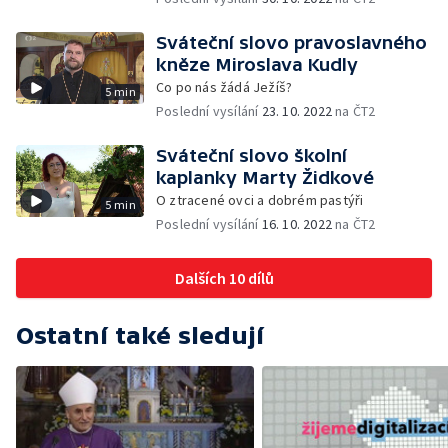
Sváteční slovo pravoslavného
kněze Miroslava Kudly
Co po nás žádá Ježíš?
5 min
Poslední vysílání
23. 10. 2022
na ČT2
Sváteční slovo školní
kaplanky Marty Židkové
O ztracené ovci a dobrém pastýři
5 min
Poslední vysílání
16. 10. 2022
na ČT2
Dalších 10 dílů
Ostatní také sledují