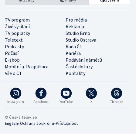
TV program
Pro média
Živé vysílání
Reklama
TV poplatky
Studio Brno
Teletext
Studio Ostrava
Podcasty
Rada ČT
Počasí
Kariéra
E-shop
Podávání námětů
Mobilní a TV aplikace
Časté dotazy
Vše o ČT
Kontakty
Instagram
Facebook
YouTube
X
Threads
© Česká televize
•
•
English
Ochrana soukromí
Přístupnost