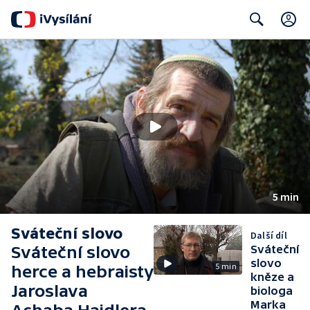
C
Search
5 min
Sváteční slovo
Další díl
Sváteční slovo
Sváteční
slovo
5 min
herce a hebraisty
kněze a
Jaroslava
biologa
Marka