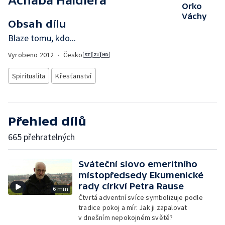
Achaba Haidlera
Orko
Váchy
Obsah dílu
Blaze tomu, kdo...
Vyrobeno
2012
•
Česko
Spiritualita
Křesťanství
Přehled dílů
665 přehratelných
Sváteční slovo emeritního
místopředsedy Ekumenické
rady církví Petra Rause
6 min
Čtvrtá adventní svíce symbolizuje podle
tradice pokoj a mír. Jak ji zapalovat
v dnešním nepokojném světě?