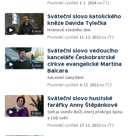
Poslední vysílání
2. 1. 2024
na ČT1
Sváteční slovo katolického
kněze Davida Tylečka
Hrdinové všedního dne
6 min
Poslední vysílání
11. 12. 2022
na ČT2
Sváteční slovo vedoucího
kanceláře Českobratrské
církve evangelické Martina
5 min
Balcara
Adventní zamyšlení
Poslední vysílání
4. 12. 2022
na ČT2
Sváteční slovo husitské
farářky Anny Štěpánkové
Sníh je úsměv Boží, který překryje špínu
5 min
a ztiší svět
Poslední vysílání
27. 11. 2022
na ČT2