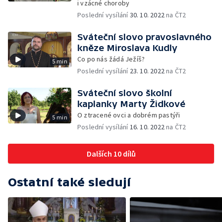
i vzácné choroby
Poslední vysílání
30. 10. 2022
na ČT2
Sváteční slovo pravoslavného
kněze Miroslava Kudly
Co po nás žádá Ježíš?
5 min
Poslední vysílání
23. 10. 2022
na ČT2
Sváteční slovo školní
kaplanky Marty Židkové
O ztracené ovci a dobrém pastýři
5 min
Poslední vysílání
16. 10. 2022
na ČT2
Dalších 10 dílů
Ostatní také sledují