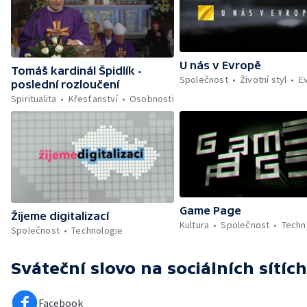
U nás v Evropě
Tomáš kardinál Špidlík -
Společnost
Životní styl
E
poslední rozloučení
Spiritualita
Křesťanství
Osobnosti
Game Page
Žijeme digitalizací
Kultura
Společnost
Techn
Společnost
Technologie
Sváteční slovo
na sociálních sítích
Facebook