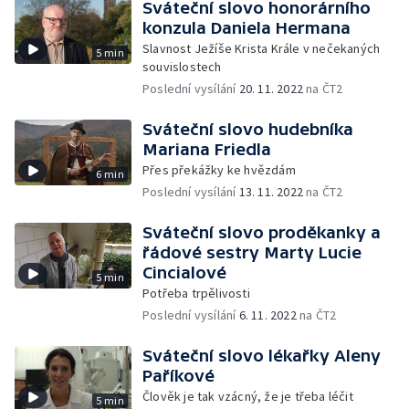
Sváteční slovo honorárního
konzula Daniela Hermana
Slavnost Ježíše Krista Krále v nečekaných
5 min
souvislostech
Poslední vysílání
20. 11. 2022
na ČT2
Sváteční slovo hudebníka
Mariana Friedla
Přes překážky ke hvězdám
6 min
Poslední vysílání
13. 11. 2022
na ČT2
Sváteční slovo proděkanky a
řádové sestry Marty Lucie
Cincialové
5 min
Potřeba trpělivosti
Poslední vysílání
6. 11. 2022
na ČT2
Sváteční slovo lékařky Aleny
Paříkové
Člověk je tak vzácný, že je třeba léčit
5 min