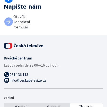
Napište nám
Otevřít
kontaktní
formulář
Divácké centrum
každý všední den:
8:00—16:00 hodin
261 136 113
info@ceskatelevize.cz
Vzhled
Světlý
Tmavý
Systém