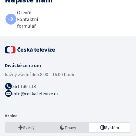
Otevřít
kontaktní
formulář
Divácké centrum
každý všední den:
8:00—16:00 hodin
261 136 113
info@ceskatelevize.cz
Vzhled
Světlý
Tmavý
Systém