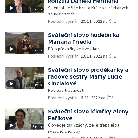
konzula Daniela Hermana
Slavnost Ježíše Krista Krále v nečekaných
5 min
souvislostech
Poslední vysílání
20. 11. 2022
na ČT2
Sváteční slovo hudebníka
Mariana Friedla
Přes překážky ke hvězdám
6 min
Poslední vysílání
13. 11. 2022
na ČT2
Sváteční slovo proděkanky a
řádové sestry Marty Lucie
Cincialové
5 min
Potřeba trpělivosti
Poslední vysílání
6. 11. 2022
na ČT2
Sváteční slovo lékařky Aleny
Paříkové
Člověk je tak vzácný, že je třeba léčit
5 min
i vzácné choroby