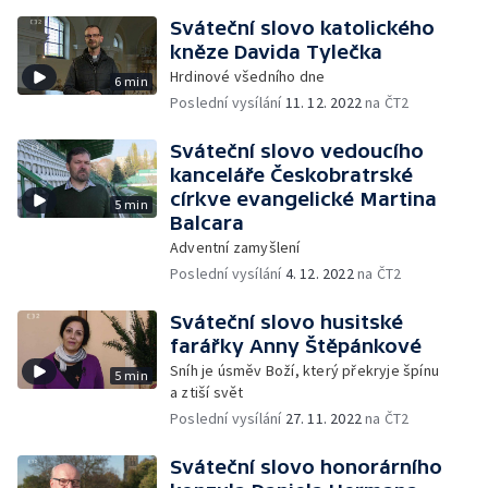
Sváteční slovo katolického
kněze Davida Tylečka
Hrdinové všedního dne
6 min
Poslední vysílání
11. 12. 2022
na ČT2
Sváteční slovo vedoucího
kanceláře Českobratrské
církve evangelické Martina
5 min
Balcara
Adventní zamyšlení
Poslední vysílání
4. 12. 2022
na ČT2
Sváteční slovo husitské
farářky Anny Štěpánkové
Sníh je úsměv Boží, který překryje špínu
5 min
a ztiší svět
Poslední vysílání
27. 11. 2022
na ČT2
Sváteční slovo honorárního