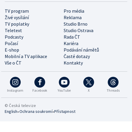
TV program
Pro média
Živé vysílání
Reklama
TV poplatky
Studio Brno
Teletext
Studio Ostrava
Podcasty
Rada ČT
Počasí
Kariéra
E-shop
Podávání námětů
Mobilní a TV aplikace
Časté dotazy
Vše o ČT
Kontakty
Instagram
Facebook
YouTube
X
Threads
© Česká televize
•
•
English
Ochrana soukromí
Přístupnost