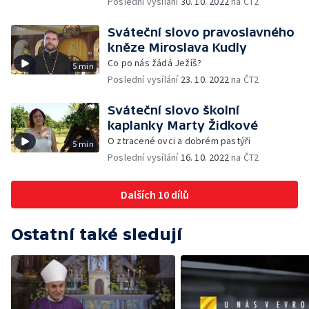
Poslední vysílání
30. 10. 2022
na ČT2
Sváteční slovo pravoslavného
kněze Miroslava Kudly
Co po nás žádá Ježíš?
5 min
Poslední vysílání
23. 10. 2022
na ČT2
Sváteční slovo školní
kaplanky Marty Židkové
O ztracené ovci a dobrém pastýři
5 min
Poslední vysílání
16. 10. 2022
na ČT2
Dalších 10 dílů
Ostatní také sledují