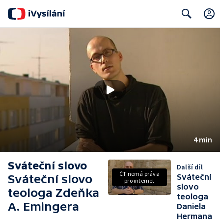
Search
4 min
Sváteční slovo
Další díl
ČT nemá práva
Sváteční slovo
Sváteční
pro internet
slovo
teologa Zdeňka
teologa
A. Emingera
Daniela
Hermana