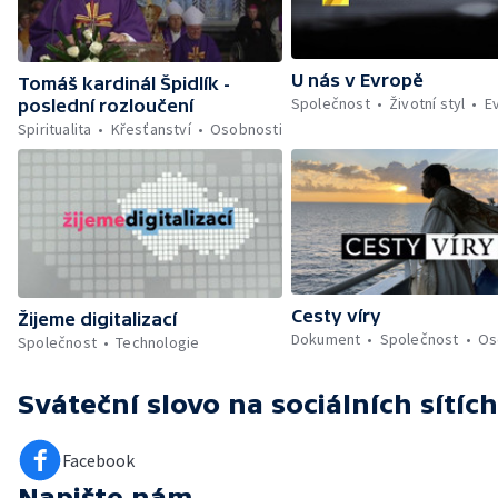
U nás v Evropě
Tomáš kardinál Špidlík -
Společnost
Životní styl
E
poslední rozloučení
Spiritualita
Křesťanství
Osobnosti
Cesty víry
Žijeme digitalizací
Dokument
Společnost
Os
Společnost
Technologie
Sváteční slovo
na sociálních sítích
Facebook
Napište nám