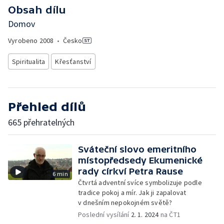
Obsah dílu
Domov
Vyrobeno
2008
•
Česko
Spiritualita
Křesťanství
Přehled dílů
665 přehratelných
Sváteční slovo emeritního
místopředsedy Ekumenické
rady církví Petra Rause
6 min
Čtvrtá adventní svíce symbolizuje podle
tradice pokoj a mír. Jak ji zapalovat
v dnešním nepokojném světě?
Poslední vysílání
2. 1. 2024
na ČT1