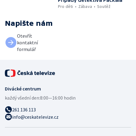
Případy detektiva Packala
Pro děti
Zábava
Soutěž
Napište nám
Otevřít
kontaktní
formulář
Divácké centrum
každý všední den:
8:00—16:00 hodin
261 136 113
info@ceskatelevize.cz