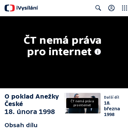
Clos
Search
ČT nemá práva 
pro internet
O poklad Anežky
Další díl
ČT nemá práva
České
18.
pro internet
března
18. února 1998
1998
Obsah dílu