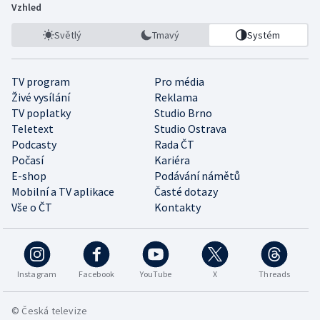
Vzhled
Světlý
Tmavý
Systém
TV program
Pro média
Živé vysílání
Reklama
TV poplatky
Studio Brno
Teletext
Studio Ostrava
Podcasty
Rada ČT
Počasí
Kariéra
E-shop
Podávání námětů
Mobilní a TV aplikace
Časté dotazy
Vše o ČT
Kontakty
Instagram
Facebook
YouTube
X
Threads
© Česká televize