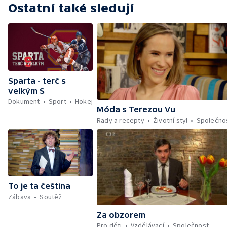
Ostatní také sledují
Sparta - terč s
velkým S
Dokument
Sport
Hokej
Móda s Terezou Vu
Rady a recepty
Životní styl
Společno
To je ta čeština
Zábava
Soutěž
Za obzorem
Pro děti
Vzdělávací
Společnost