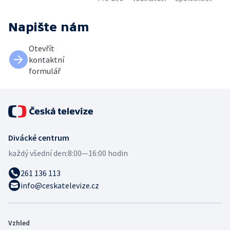
Napište nám
Otevřít
kontaktní
formulář
Divácké centrum
každý všední den:
8:00—16:00 hodin
261 136 113
info@ceskatelevize.cz
Vzhled