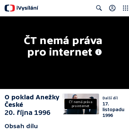
Clos
Search
ČT nemá práva 
pro internet
O poklad Anežky
Další díl
ČT nemá práva
České
17.
pro internet
listopadu
20. října 1996
1996
Obsah dílu