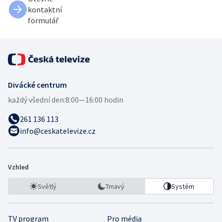
kontaktní
formulář
Divácké centrum
každý všední den:
8:00—16:00 hodin
261 136 113
info@ceskatelevize.cz
Vzhled
Světlý
Tmavý
Systém
TV program
Pro média