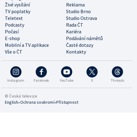
Živé vysílání
Reklama
TV poplatky
Studio Brno
Teletext
Studio Ostrava
Podcasty
Rada ČT
Počasí
Kariéra
E-shop
Podávání námětů
Mobilní a TV aplikace
Časté dotazy
Vše o ČT
Kontakty
Instagram
Facebook
YouTube
X
Threads
© Česká televize
•
•
English
Ochrana soukromí
Přístupnost