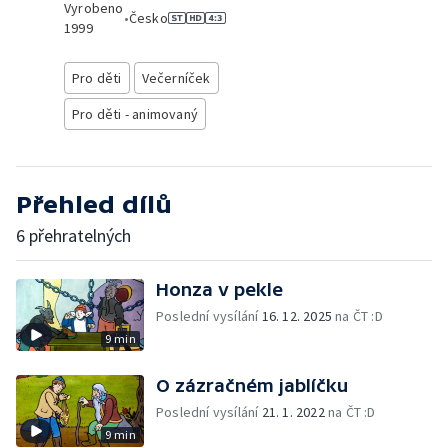
Vyrobeno
•
Česko
1999
Pro děti
Večerníček
Pro děti - animovaný
Přehled dílů
6 přehratelných
Honza v pekle
Poslední vysílání
16. 12. 2025
na ČT :D
9 min
O zázračném jablíčku
Poslední vysílání
21. 1. 2022
na ČT :D
9 min