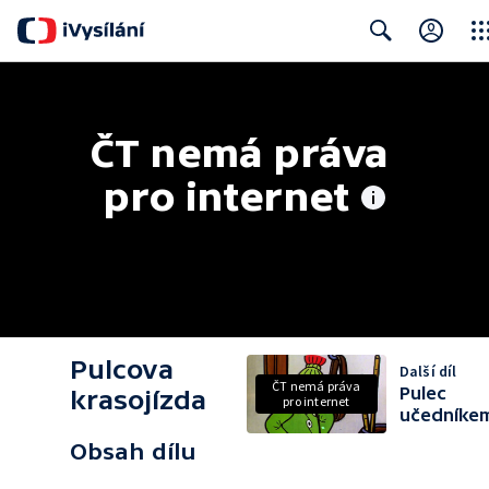
Clos
Search
ČT nemá práva 
pro internet
Pulcova
Další díl
ČT nemá práva
Pulec
krasojízda
pro internet
učedníke
Obsah dílu