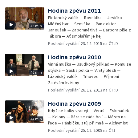
Hodina zpěvu 2011
Elektrický valčík — Rovnátka — Jevíčko —
Mléčný bar — Semiška — Pan doktor
46 min
Janoušek — Zapomnětlivá — Barbora píše z
Tábora — Ať smolařům je hej
Poslední vysílání
23. 12. 2015
na ČT :D
Hodina zpěvu 2010
Vinná muška — Úsudkový příklad — Komu se
stýská — Saská polka — Vlnitý plech —
46 min
Lázeňský valčík — Trhovec — Příjmení —
Zalévám květiny
Poslední vysílání
26. 12. 2013
na ČT :D
Hodina zpěvu 2009
Když se holky vracejí — Věruš — Eskmáček
— Kolony — Bára se ráda bojí — Město na
44 min
řece — Pánbíčku, stůj při mně — Alchymisti
Poslední vysílání
25. 12. 2009
na ČT1