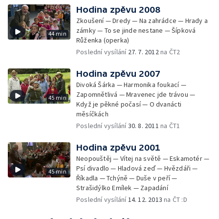
Hodina zpěvu 2008
Zkoušení — Dredy — Na zahrádce — Hrady a
zámky — To se jinde nestane — Šípková
44 min
Růženka (operka)
Poslední vysílání
27. 7. 2012
na ČT2
Hodina zpěvu 2007
Divoká Šárka — Harmonika foukací —
Zapomnětlivá — Mravenec jde trávou —
45 min
Když je pěkné počasí — O dvanácti
měsíčkách
Poslední vysílání
30. 8. 2011
na ČT1
Hodina zpěvu 2001
Neopouštěj — Vítej na světě — Eskamotér —
Psí divadlo — Hladová zeď — Hvězdáři —
45 min
Říkadla — Tchýně — Duše v peří —
Strašidýlko Emílek — Zapadání
Poslední vysílání
14. 12. 2013
na ČT :D