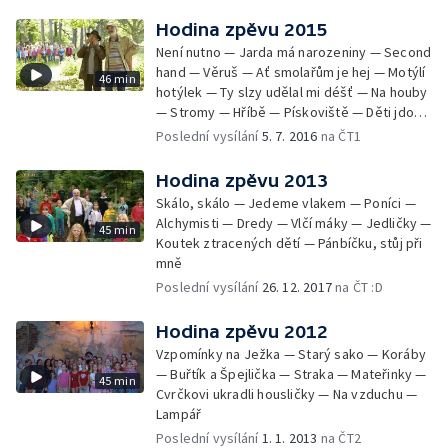
Hodina zpěvu 2015
Není nutno — Jarda má narozeniny — Second
hand — Věruš — Ať smolařům je hej — Motýlí
46 min
hotýlek — Ty slzy udělal mi déšť — Na houby
— Stromy — Hříbě — Pískoviště — Děti jdou
ze školy domů
Poslední vysílání
5. 7. 2016
na ČT1
Hodina zpěvu 2013
Skálo, skálo — Jedeme vlakem — Poníci —
Alchymisti — Dredy — Vlčí máky — Jedličky —
45 min
Koutek ztracených dětí — Pánbíčku, stůj při
mně
Poslední vysílání
26. 12. 2017
na ČT :D
Hodina zpěvu 2012
Vzpomínky na Ježka — Starý sako — Koráby
— Buřtík a Špejlička — Straka — Mateřinky —
45 min
Cvrčkovi ukradli housličky — Na vzduchu —
Lampář
Poslední vysílání
1. 1. 2013
na ČT2