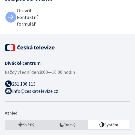
Otevřít
kontaktní
formulář
Divácké centrum
každý všední den:
8:00—16:00 hodin
261 136 113
info@ceskatelevize.cz
Vzhled
Světlý
Tmavý
Systém