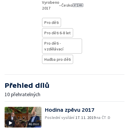
Vyrobeno
•
Česko
2017
Pro děti
Pro děti 6-8 let
Pro děti -
vzdělávací
Hudba pro děti
Přehled dílů
10 přehratelných
Hodina zpěvu 2017
Poslední vysílání
17. 11. 2019
na ČT :D
46 min