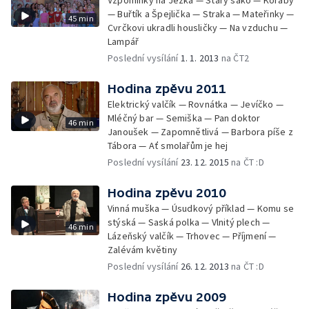
Vzpomínky na Ježka — Starý sako — Koráby
— Buřtík a Špejlička — Straka — Mateřinky —
45 min
Cvrčkovi ukradli housličky — Na vzduchu —
Lampář
Poslední vysílání
1. 1. 2013
na ČT2
Hodina zpěvu 2011
Elektrický valčík — Rovnátka — Jevíčko —
Mléčný bar — Semiška — Pan doktor
46 min
Janoušek — Zapomnětlivá — Barbora píše z
Tábora — Ať smolařům je hej
Poslední vysílání
23. 12. 2015
na ČT :D
Hodina zpěvu 2010
Vinná muška — Úsudkový příklad — Komu se
stýská — Saská polka — Vlnitý plech —
46 min
Lázeňský valčík — Trhovec — Příjmení —
Zalévám květiny
Poslední vysílání
26. 12. 2013
na ČT :D
Hodina zpěvu 2009