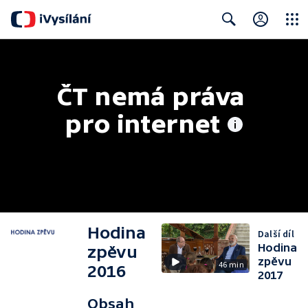
Close
Search
ČT nemá práva 
pro internet
Hodina
Další díl
Hodina
zpěvu
zpěvu
46 min
2016
2017
Obsah