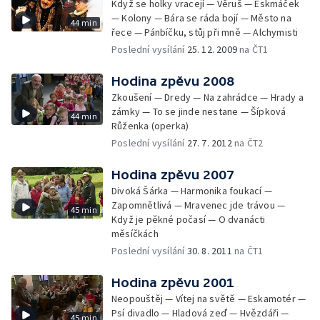
Když se holky vracejí — Věruš — Eskmáček
— Kolony — Bára se ráda bojí — Město na
44 min
řece — Pánbíčku, stůj při mně — Alchymisti
Poslední vysílání
25. 12. 2009
na ČT1
Hodina zpěvu 2008
Zkoušení — Dredy — Na zahrádce — Hrady a
zámky — To se jinde nestane — Šípková
44 min
Růženka (operka)
Poslední vysílání
27. 7. 2012
na ČT2
Hodina zpěvu 2007
Divoká Šárka — Harmonika foukací —
Zapomnětlivá — Mravenec jde trávou —
45 min
Když je pěkné počasí — O dvanácti
měsíčkách
Poslední vysílání
30. 8. 2011
na ČT1
Hodina zpěvu 2001
Neopouštěj — Vítej na světě — Eskamotér —
Psí divadlo — Hladová zeď — Hvězdáři —
45 min