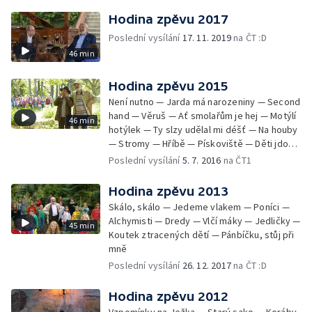
Hodina zpěvu 2017
Poslední vysílání
17. 11. 2019
na ČT :D
46 min
Hodina zpěvu 2015
Není nutno — Jarda má narozeniny — Second
hand — Věruš — Ať smolařům je hej — Motýlí
46 min
hotýlek — Ty slzy udělal mi déšť — Na houby
— Stromy — Hříbě — Pískoviště — Děti jdou
ze školy domů
Poslední vysílání
5. 7. 2016
na ČT1
Hodina zpěvu 2013
Skálo, skálo — Jedeme vlakem — Poníci —
Alchymisti — Dredy — Vlčí máky — Jedličky —
45 min
Koutek ztracených dětí — Pánbíčku, stůj při
mně
Poslední vysílání
26. 12. 2017
na ČT :D
Hodina zpěvu 2012