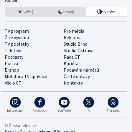
Vzhled
Světlý
Tmavý
Systém
TV program
Pro média
Živé vysílání
Reklama
TV poplatky
Studio Brno
Teletext
Studio Ostrava
Podcasty
Rada ČT
Počasí
Kariéra
E-shop
Podávání námětů
Mobilní a TV aplikace
Časté dotazy
Vše o ČT
Kontakty
Instagram
Facebook
YouTube
X
Threads
© Česká televize
•
•
English
Ochrana soukromí
Přístupnost