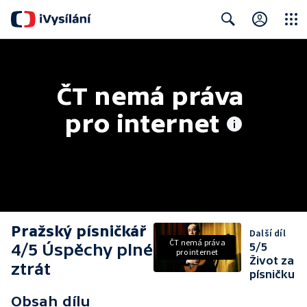
Close
Search
ČT nemá práva 
pro internet
Pražský písničkář
Další díl
ČT nemá práva
4/5 Úspěchy plné
5/5
pro internet
Život za
ztrát
písničku
Obsah dílu