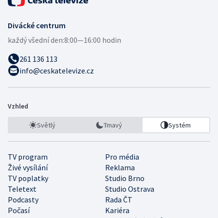
Divácké centrum
každý všední den:
8:00—16:00 hodin
261 136 113
info@ceskatelevize.cz
Vzhled
Světlý
Tmavý
Systém
TV program
Pro média
Živé vysílání
Reklama
TV poplatky
Studio Brno
Teletext
Studio Ostrava
Podcasty
Rada ČT
Počasí
Kariéra