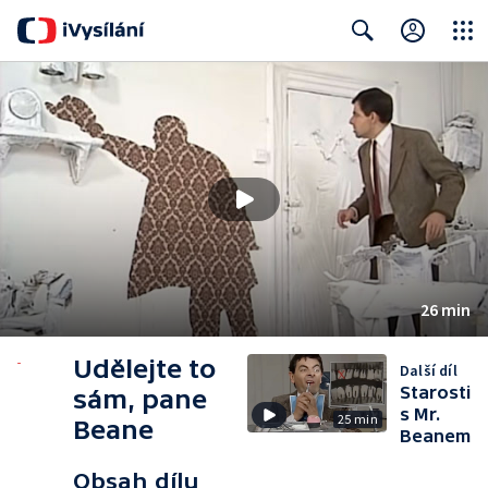
Close
Search
26 min
Udělejte to
Další díl
Starosti
sám, pane
s Mr.
25 min
Beane
Beanem
Obsah dílu