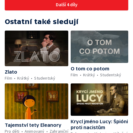
Další 4 díly
Ostatní také sledují
O tom co potom
Zlato
Film
Krátký
Studentský
Film
Krátký
Studentský
Krycí jméno Lucy: Špióni
Tajemství tety Eleanory
proti nacistům
Pro děti
Animovaný
Zahraniční