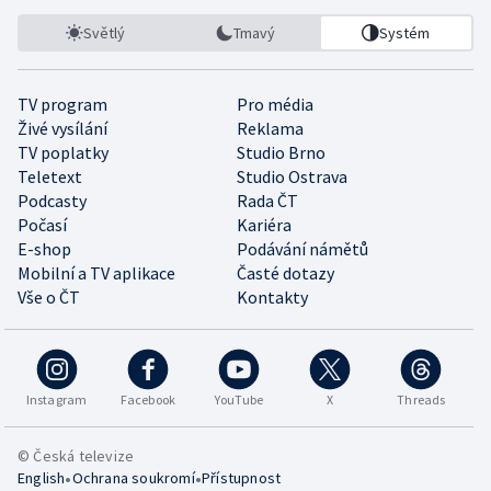
Světlý
Tmavý
Systém
TV program
Pro média
Živé vysílání
Reklama
TV poplatky
Studio Brno
Teletext
Studio Ostrava
Podcasty
Rada ČT
Počasí
Kariéra
E-shop
Podávání námětů
Mobilní a TV aplikace
Časté dotazy
Vše o ČT
Kontakty
Instagram
Facebook
YouTube
X
Threads
© Česká televize
•
•
English
Ochrana soukromí
Přístupnost