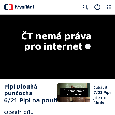
Close
Search
ČT nemá práva 
pro internet
Pipi Dlouhá
Další díl
ČT nemá práva
punčocha
7/21 Pipi
pro internet
jde do
6/21 Pipi na pouti
školy
Obsah dílu