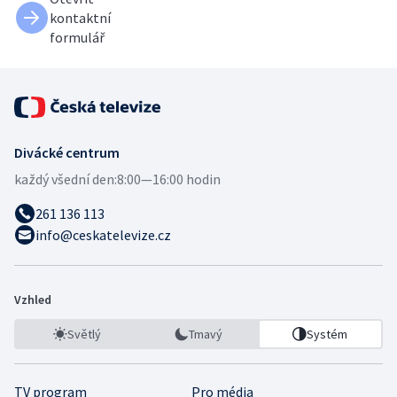
kontaktní
formulář
Divácké centrum
každý všední den:
8:00—16:00 hodin
261 136 113
info@ceskatelevize.cz
Vzhled
Světlý
Tmavý
Systém
TV program
Pro média