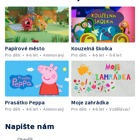
Papírové město
Kouzelná školka
Pro děti
4-6 let
Animovaný
Pro děti
4-6 let
6-8 let
Prasátko Peppa
Moje zahrádka
Pro děti
4-6 let
Animovaný
Pro děti
4-6 let
Vzdělávací
Napište nám
Otevřít