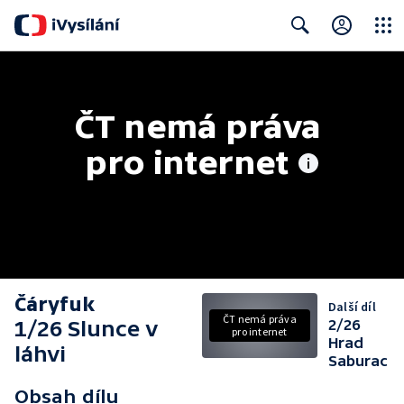
Close
Search
ČT nemá práva 
pro internet
Čáryfuk
Další díl
ČT nemá práva
1/26 Slunce v
2/26
pro internet
Hrad
láhvi
Saburac
Obsah dílu