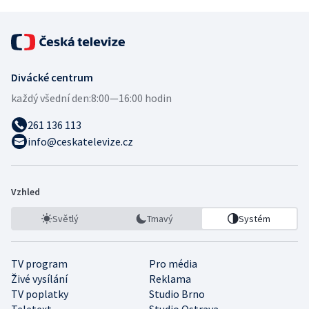
Divácké centrum
každý všední den:
8:00—16:00 hodin
261 136 113
info@ceskatelevize.cz
Vzhled
Světlý
Tmavý
Systém
TV program
Pro média
Živé vysílání
Reklama
TV poplatky
Studio Brno
Teletext
Studio Ostrava