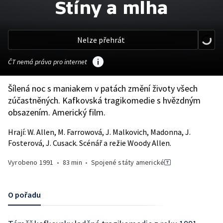
Stíny a mlha
Nelze přehrát
ČT nemá práva pro internet
Šílená noc s maniakem v patách změní životy všech
zúčastněných. Kafkovská tragikomedie s hvězdným
obsazením. Americký film.
Hrají: W. Allen, M. Farrowová, J. Malkovich, Madonna, J.
Fosterová, J. Cusack. Scénář a režie Woody Allen.
Vyrobeno
1991
•
83 min
•
Spojené státy americké
O pořadu