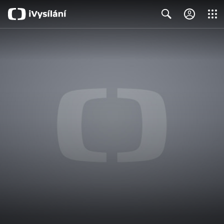
Close
Search