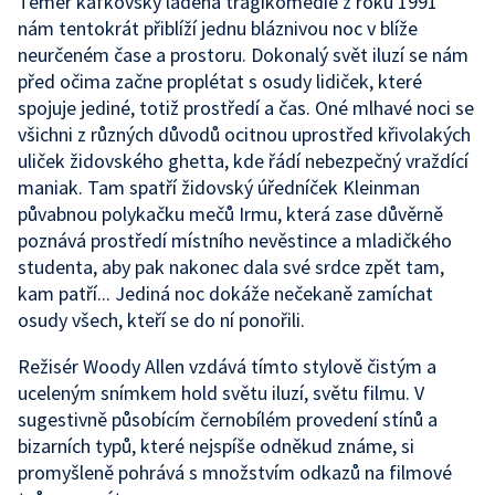
Téměř kafkovsky laděná tragikomedie z roku 1991
nám tentokrát přiblíží jednu bláznivou noc v blíže
neurčeném čase a prostoru. Dokonalý svět iluzí se nám
před očima začne proplétat s osudy lidiček, které
spojuje jediné, totiž prostředí a čas. Oné mlhavé noci se
všichni z různých důvodů ocitnou uprostřed křivolakých
uliček židovského ghetta, kde řádí nebezpečný vraždící
maniak. Tam spatří židovský úředníček Kleinman
půvabnou polykačku mečů Irmu, která zase důvěrně
poznává prostředí místního nevěstince a mladičkého
studenta, aby pak nakonec dala své srdce zpět tam,
kam patří... Jediná noc dokáže nečekaně zamíchat
osudy všech, kteří se do ní ponořili.
Režisér Woody Allen vzdává tímto stylově čistým a
uceleným snímkem hold světu iluzí, světu filmu. V
sugestivně působícím černobílém provedení stínů a
bizarních typů, které nejspíše odněkud známe, si
promyšleně pohrává s množstvím odkazů na filmové