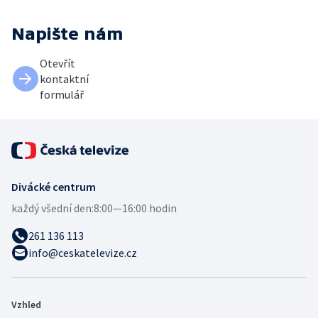
Napište nám
Otevřít
kontaktní
formulář
Divácké centrum
každý všední den:
8:00—16:00 hodin
261 136 113
info@ceskatelevize.cz
Vzhled