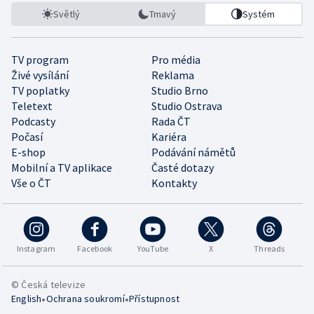
Světlý
Tmavý
Systém
TV program
Pro média
Živé vysílání
Reklama
TV poplatky
Studio Brno
Teletext
Studio Ostrava
Podcasty
Rada ČT
Počasí
Kariéra
E-shop
Podávání námětů
Mobilní a TV aplikace
Časté dotazy
Vše o ČT
Kontakty
Instagram
Facebook
YouTube
X
Threads
© Česká televize
•
•
English
Ochrana soukromí
Přístupnost