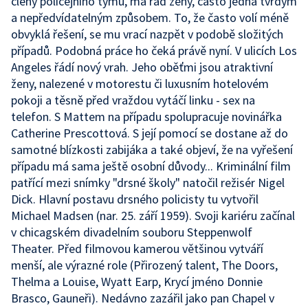
členy policejního týmu, má rád ženy, často jedná tvrdým
a nepředvídatelným způsobem. To, že často volí méně
obvyklá řešení, se mu vrací nazpět v podobě složitých
případů. Podobná práce ho čeká právě nyní. V ulicích Los
Angeles řádí nový vrah. Jeho oběťmi jsou atraktivní
ženy, nalezené v motorestu či luxusním hotelovém
pokoji a těsně před vraždou vytáčí linku - sex na
telefon. S Mattem na případu spolupracuje novinářka
Catherine Prescottová. S její pomocí se dostane až do
samotné blízkosti zabijáka a také objeví, že na vyřešení
případu má sama ještě osobní důvody... Kriminální film
patřící mezi snímky "drsné školy" natočil režisér Nigel
Dick. Hlavní postavu drsného policisty tu vytvořil
Michael Madsen (nar. 25. září 1959). Svoji kariéru začínal
v chicagském divadelním souboru Steppenwolf
Theater. Před filmovou kamerou většinou vytváří
menší, ale výrazné role (Přirozený talent, The Doors,
Thelma a Louise, Wyatt Earp, Krycí jméno Donnie
Brasco, Gauneři). Nedávno zazářil jako pan Chapel v