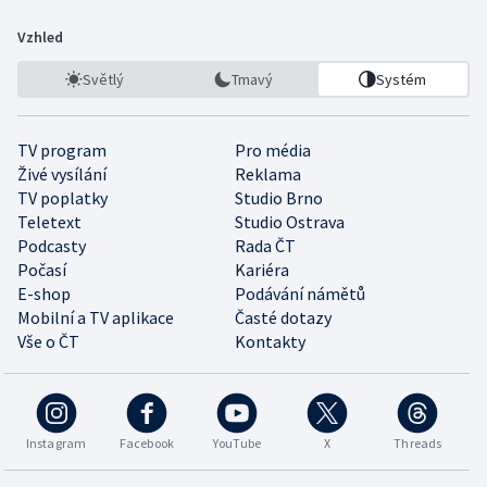
Vzhled
Světlý
Tmavý
Systém
TV program
Pro média
Živé vysílání
Reklama
TV poplatky
Studio Brno
Teletext
Studio Ostrava
Podcasty
Rada ČT
Počasí
Kariéra
E-shop
Podávání námětů
Mobilní a TV aplikace
Časté dotazy
Vše o ČT
Kontakty
Instagram
Facebook
YouTube
X
Threads