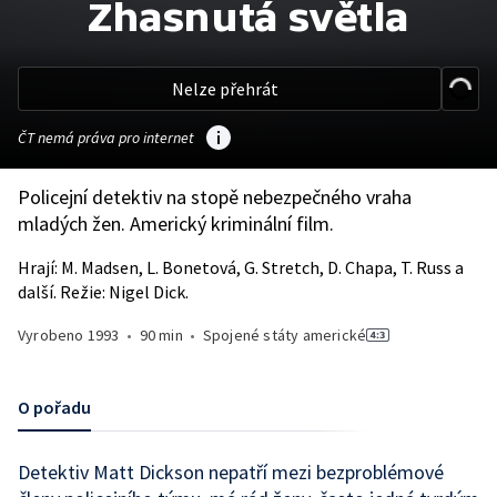
Zhasnutá světla
Nelze přehrát
ČT nemá práva pro internet
Policejní detektiv na stopě nebezpečného vraha
mladých žen. Americký kriminální film.
Hrají: M. Madsen, L. Bonetová, G. Stretch, D. Chapa, T. Russ a
další. Režie: Nigel Dick.
Vyrobeno
1993
•
90 min
•
Spojené státy americké
O pořadu
Detektiv Matt Dickson nepatří mezi bezproblémové