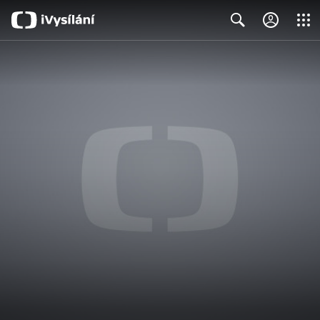
Close
Search