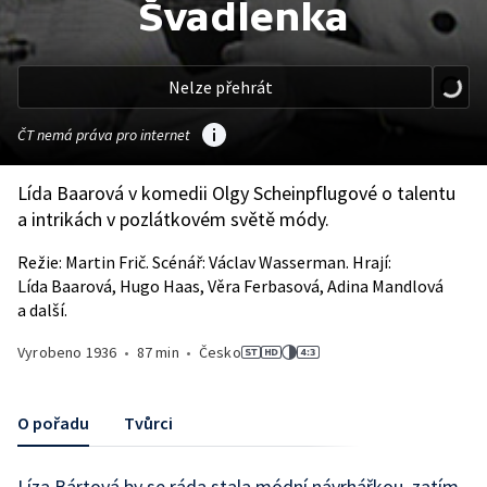
Švadlenka
Nelze přehrát
ČT nemá práva pro internet
Lída Baarová v komedii Olgy Scheinpflugové o talentu
a intrikách v pozlátkovém světě módy.
Režie: Martin Frič. Scénář: Václav Wasserman. Hrají:
Lída Baarová, Hugo Haas, Věra Ferbasová, Adina Mandlová
a další.
Vyrobeno
1936
•
87 min
•
Česko
O pořadu
Tvůrci
Líza Bártová by se ráda stala módní návrhářkou, zatím