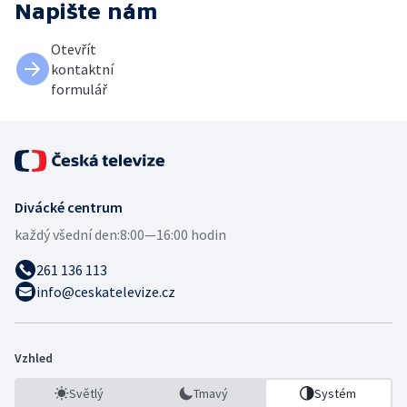
Napište nám
Otevřít
kontaktní
formulář
Divácké centrum
každý všední den:
8:00—16:00 hodin
261 136 113
info@ceskatelevize.cz
Vzhled
Světlý
Tmavý
Systém