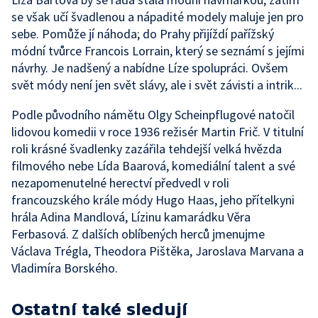
se však učí švadlenou a nápadité modely maluje jen pro
sebe. Pomůže jí náhoda; do Prahy přijíždí pařížský
módní tvůrce Francois Lorrain, který se seznámí s jejími
návrhy. Je nadšený a nabídne Líze spolupráci. Ovšem
svět módy není jen svět slávy, ale i svět závisti a intrik...
Podle původního námětu Olgy Scheinpflugové natočil
lidovou komedii v roce 1936 režisér Martin Frič. V titulní
roli krásné švadlenky zazářila tehdejší velká hvězda
filmového nebe Lída Baarová, komediální talent a své
nezapomenutelné herectví předvedl v roli
francouzského krále módy Hugo Haas, jeho přítelkyni
hrála Adina Mandlová, Lízinu kamarádku Věra
Ferbasová. Z dalších oblíbených herců jmenujme
Václava Trégla, Theodora Pištěka, Jaroslava Marvana a
Vladimíra Borského.
Ostatní také sledují