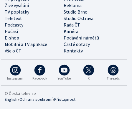
Živé vysílání
Reklama
TV poplatky
Studio Brno
Teletext
Studio Ostrava
Podcasty
Rada ČT
Počasí
Kariéra
E-shop
Podávání námětů
Mobilní a TV aplikace
Časté dotazy
Vše o ČT
Kontakty
Instagram
Facebook
YouTube
X
Threads
© Česká televize
•
•
English
Ochrana soukromí
Přístupnost