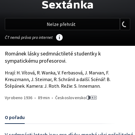
Sextánka
Nelze přehrát
ČT nemá práva pro internet
Románek lásky sedmnáctileté studentky k
sympatickému profesorovi.
Hrají: H. Vítová, R. Wanka, V. Ferbasová, J. Marvan, F.
Kreuzmann, J. Steimar, R. Schránil a další. Scénář: B.
Štěpánek. Kamera: J. Roth. Režie: S. Innemann.
Vyrobeno
1936
•
89 min
•
Československo
O pořadu
V sedmnácti letech jsou pro dívku mnohé věci neřešitelné.