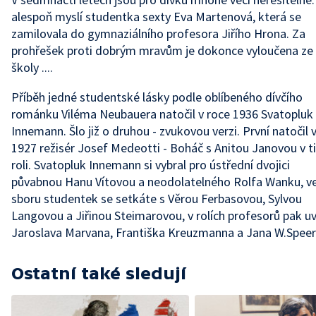
alespoň myslí studentka sexty Eva Martenová, která se
zamilovala do gymnaziálního profesora Jiřího Hrona. Za
prohřešek proti dobrým mravům je dokonce vyloučena ze
školy ....
Příběh jedné studentské lásky podle oblíbeného dívčího
románku Viléma Neubauera natočil v roce 1936 Svatopluk
Innemann. Šlo již o druhou - zvukovou verzi. První natočil 
1927 režisér Josef Medeotti - Boháč s Anitou Janovou v ti
roli. Svatopluk Innemann si vybral pro ústřední dvojici
půvabnou Hanu Vítovou a neodolatelného Rolfa Wanku, v
sboru studentek se setkáte s Věrou Ferbasovou, Sylvou
Langovou a Jiřinou Steimarovou, v rolích profesorů pak uv
Jaroslava Marvana, Františka Kreuzmanna a Jana W.Speer
Ostatní také sledují