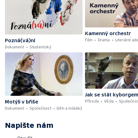
Kamenný orchestr
Film
Drama
Literární a
Pozná(vá)ní
Dokument
Studentský
Jak se stát kyborge
Příroda
Věda
Společno
Motýli v břiše
Dokument
Společnost
Děti a mládež
Napište nám