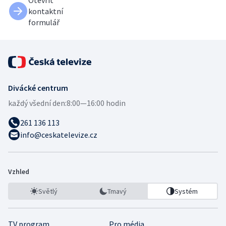
Otevřít
kontaktní
formulář
Divácké centrum
každý všední den:
8:00—16:00 hodin
261 136 113
info@ceskatelevize.cz
Vzhled
Světlý
Tmavý
Systém
TV program
Pro média