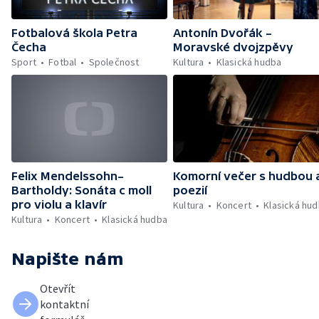
Fotbalová škola Petra
Antonín Dvořák –
Čecha
Moravské dvojzpěvy
Sport
Fotbal
Společnost
Kultura
Klasická hudba
Felix Mendelssohn–
Komorní večer s hudbou 
Bartholdy: Sonáta c moll
poezií
pro violu a klavír
Kultura
Koncert
Klasická hu
Kultura
Koncert
Klasická hudba
Napište nám
Otevřít
kontaktní