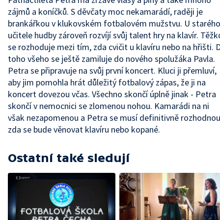
zájmů a koníčků. S děvčaty moc nekamarádí, raději je
brankářkou v klukovském fotbalovém mužstvu. U staréh
učitele hudby zároveň rozvíjí svůj talent hry na klavír. Těžk
se rozhoduje mezi tím, zda cvičit u klavíru nebo na hřišti. 
toho všeho se ještě zamiluje do nového spolužáka Pavla.
Petra se připravuje na svůj první koncert. Kluci ji přemluví,
aby jim pomohla hrát důležitý fotbalový zápas, že ji na
koncert dovezou včas. Všechno skončí úplně jinak - Petra
skončí v nemocnici se zlomenou nohou. Kamarádi na ni
však nezapomenou a Petra se musí definitivně rozhodnou
zda se bude věnovat klavíru nebo kopané.
Ostatní také sledují