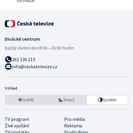
formulář
Divácké centrum
každý všední den:
8:00—16:00 hodin
261 136 113
info@ceskatelevize.cz
Vzhled
Světlý
Tmavý
Systém
TV program
Pro média
Živé vysílání
Reklama
TV poplatky
Studio Brno