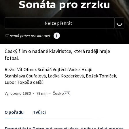
Sonáta pro zrzku
Nelze přehrát
ČT nemá práva pro internet
Český film o nadané klavíristce, která raději hraje
fotbal.
Režie: Vít Olmer. Scénář: Vojtěch Vacke. Hrají:
Stanislava Coufalová, Laďka Kozderková, Božek Tomíček,
Lubor Tokoš a další.
Vyrobeno
1980
•
78 min
•
Česko
O pořadu
Tvůrci
Patnáctiletá Petra má zrzavé vlasy a pihy a také mnoho