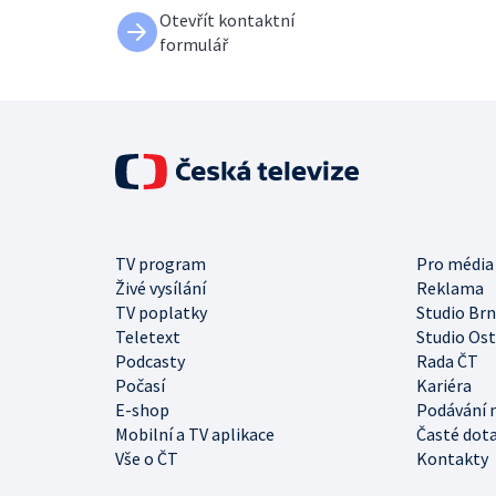
Otevřít kontaktní
formulář
TV program
Pro média
Živé vysílání
Reklama
TV poplatky
Studio Br
Teletext
Studio Os
Podcasty
Rada ČT
Počasí
Kariéra
E-shop
Podávání 
Mobilní a TV aplikace
Časté dot
Vše o ČT
Kontakty