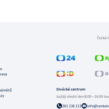
Česká t
no
trava
Divácké centrum
námětů
azy
každý všední den:
8:00—16:00 ho
261 136 113
info@ceskate