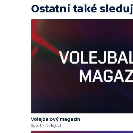
Ostatní také sleduj
Volejbalový magazín
Sport
Volejbal