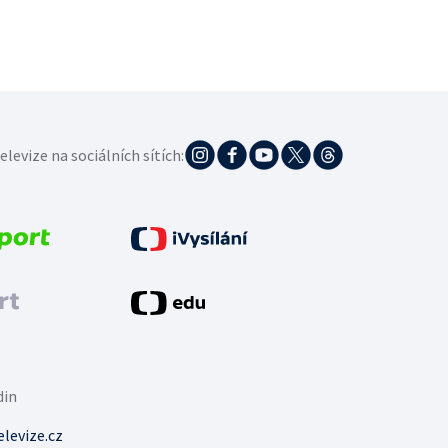
elevize na sociálních sítích:
din
levize.cz