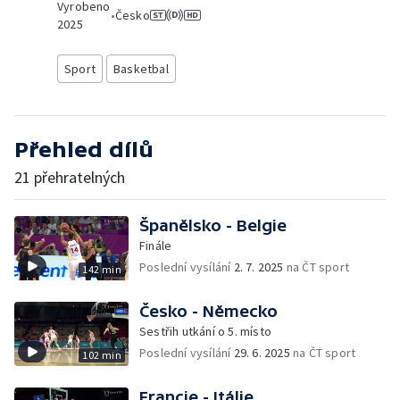
Vyrobeno
•
Česko
2025
Sport
Basketbal
Přehled dílů
21 přehratelných
Španělsko - Belgie
Finále
Poslední vysílání
2. 7. 2025
na ČT sport
142 min
Česko - Německo
Sestřih utkání o 5. místo
Poslední vysílání
29. 6. 2025
na ČT sport
102 min
Francie - Itálie