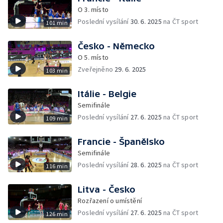
O 3. místo
Poslední vysílání
30. 6. 2025
na ČT sport
101 min
Česko - Německo
O 5. místo
Zveřejněno
29. 6. 2025
103 min
Itálie - Belgie
Semifinále
Poslední vysílání
27. 6. 2025
na ČT sport
109 min
Francie - Španělsko
Semifinále
Poslední vysílání
28. 6. 2025
na ČT sport
116 min
Litva - Česko
Rozřazení o umístění
Poslední vysílání
27. 6. 2025
na ČT sport
126 min