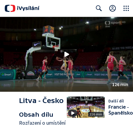
Close
Search
126 min
Litva - Česko
Další díl
Francie -
Španělsko
Obsah dílu
116 min
Rozřazení o umístění