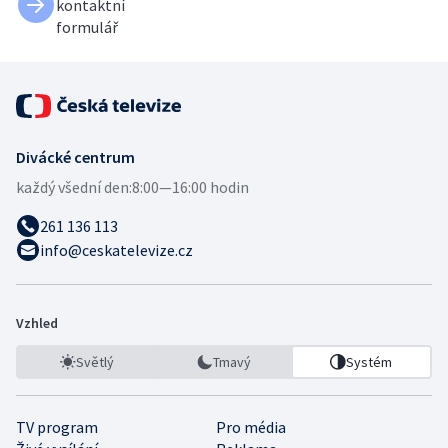
kontaktní
formulář
Divácké centrum
každý všední den:
8:00—16:00 hodin
261 136 113
info@ceskatelevize.cz
Vzhled
Světlý
Tmavý
Systém
TV program
Pro média