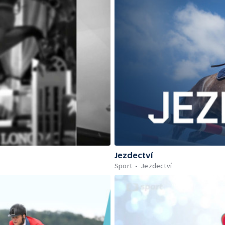
Jezdectví
Sport
Jezdectví