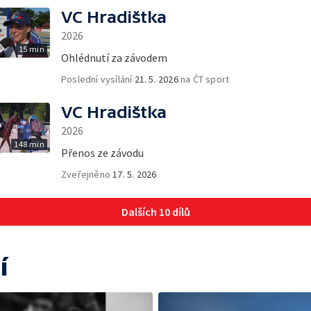
VC Hradištka
2026
15 min
Ohlédnutí za závodem
Poslední vysílání
21. 5. 2026
na ČT sport
VC Hradištka
2026
148 min
Přenos ze závodu
Zveřejněno
17. 5. 2026
Dalších 10 dílů
í