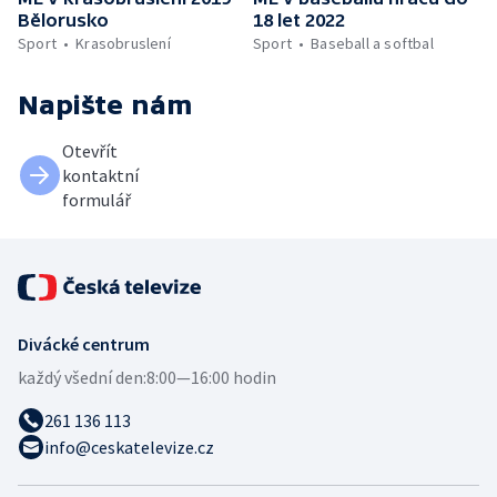
Bělorusko
18 let 2022
Sport
Krasobruslení
Sport
Baseball a softbal
Napište nám
Otevřít
kontaktní
formulář
Divácké centrum
každý všední den:
8:00—16:00 hodin
261 136 113
info@ceskatelevize.cz