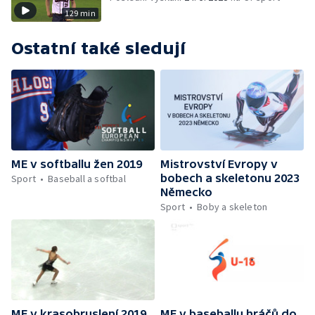
129 min
Ostatní také sledují
ME v softballu žen 2019
Mistrovství Evropy v
bobech a skeletonu 2023
Sport
Baseball a softbal
Německo
Sport
Boby a skeleton
ME v krasobruslení 2019
ME v baseballu hráčů do