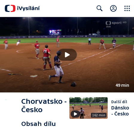
Close
Search
49 min
Chorvatsko -
Další díl
Dánsko
Česko
- Česko
162 min
Obsah dílu