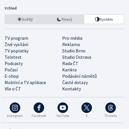
Vzhled
Světlý
Tmavý
Systém
TV program
Pro média
Živé vysílání
Reklama
TV poplatky
Studio Brno
Teletext
Studio Ostrava
Podcasty
Rada ČT
Počasí
Kariéra
E-shop
Podávání námětů
Mobilní a TV aplikace
Časté dotazy
Vše o ČT
Kontakty
Instagram
Facebook
YouTube
X
Threads