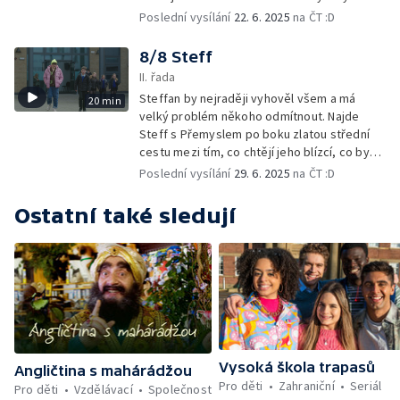
Přemyslovi zjistit, co jí trápí doopravdy?
Poslední vysílání
22. 6. 2025
na ČT :D
8/8 Steff
II. řada
Steffan by nejraději vyhověl všem a má
20 min
velký problém někoho odmítnout. Najde
Steff s Přemyslem po boku zlatou střední
cestu mezi tím, co chtějí jeho blízcí, co by
chtěl on a kdy je správné říkat "ne"?
Poslední vysílání
29. 6. 2025
na ČT :D
Ostatní také sledují
Vysoká škola trapasů
Angličtina s mahárádžou
Pro děti
Zahraniční
Seriál
Pro děti
Vzdělávací
Společnost