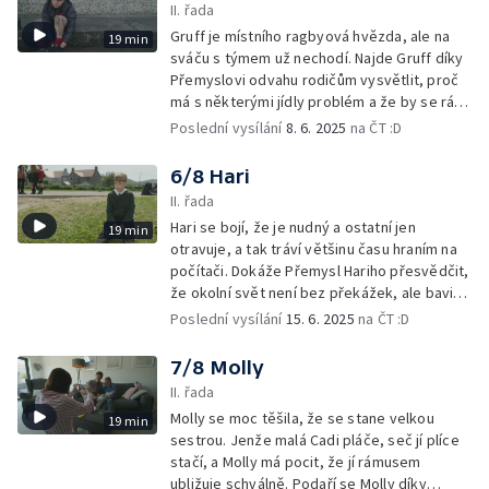
II. řada
Gruff je místního ragbyová hvězda, ale na
19 min
sváču s týmem už nechodí. Najde Gruff díky
Přemyslovi odvahu rodičům vysvětlit, proč
má s některými jídly problém a že by se rád
vrátil k běžnému stravování?
Poslední vysílání
8. 6. 2025
na ČT :D
6/8 Hari
II. řada
Hari se bojí, že je nudný a ostatní jen
19 min
otravuje, a tak tráví většinu času hraním na
počítači. Dokáže Přemysl Hariho přesvědčit,
že okolní svět není bez překážek, ale bavit
se s kamarády za to bude vždy stát?
Poslední vysílání
15. 6. 2025
na ČT :D
7/8 Molly
II. řada
Molly se moc těšila, že se stane velkou
19 min
sestrou. Jenže malá Cadi pláče, seč jí plíce
stačí, a Molly má pocit, že jí rámusem
ubližuje schválně. Podaří se Molly díky