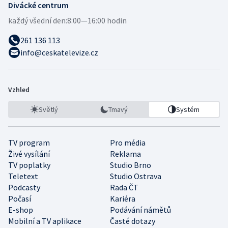
Divácké centrum
každý všední den:
8:00—16:00 hodin
261 136 113
info@ceskatelevize.cz
Vzhled
Světlý
Tmavý
Systém
TV program
Pro média
Živé vysílání
Reklama
TV poplatky
Studio Brno
Teletext
Studio Ostrava
Podcasty
Rada ČT
Počasí
Kariéra
E-shop
Podávání námětů
Mobilní a TV aplikace
Časté dotazy