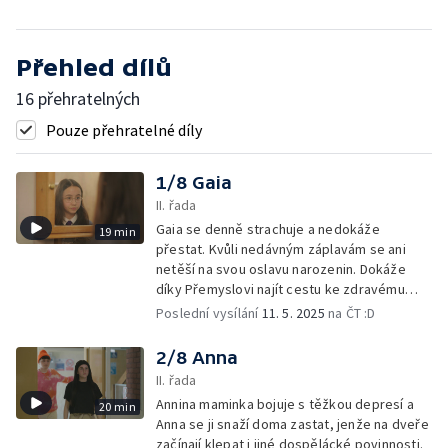
Přehled dílů
16 přehratelných
Pouze přehratelné díly
1/8 Gaia
II. řada
Gaia se denně strachuje a nedokáže
19 min
přestat. Kvůli nedávným záplavám se ani
netěší na svou oslavu narozenin. Dokáže
díky Přemyslovi najít cestu ke zdravému
zájmu o své okolí, aniž by propadala
Poslední vysílání
11. 5. 2025
na ČT :D
úzkosti?
2/8 Anna
II. řada
Annina maminka bojuje s těžkou depresí a
20 min
Anna se ji snaží doma zastat, jenže na dveře
začínají klepat i jiné dospělácké povinnosti.