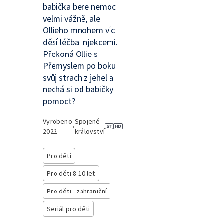
babička bere nemoc
velmi vážně, ale
Ollieho mnohem víc
děsí léčba injekcemi.
Překoná Ollie s
Přemyslem po boku
svůj strach z jehel a
nechá si od babičky
pomoct?
Vyrobeno
Spojené
•
2022
království
Pro děti
Pro děti 8-10 let
Pro děti - zahraniční
Seriál pro děti