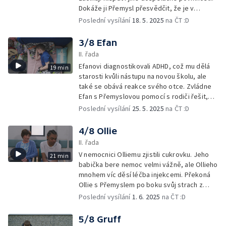
Dokáže ji Přemysl přesvědčit, že je v
pořádku nechat si pomoct?
Poslední vysílání
18. 5. 2025
na ČT :D
3/8 Efan
II. řada
Efanovi diagnostikovali ADHD, což mu dělá
19 min
starosti kvůli nástupu na novou školu, ale
také se obává reakce svého otce. Zvládne
Efan s Přemyslovou pomocí s rodiči řešit,
jak s novou situací naložit?
Poslední vysílání
25. 5. 2025
na ČT :D
4/8 Ollie
II. řada
V nemocnici Olliemu zjistili cukrovku. Jeho
21 min
babička bere nemoc velmi vážně, ale Ollieho
mnohem víc děsí léčba injekcemi. Překoná
Ollie s Přemyslem po boku svůj strach z
jehel a nechá si od babičky pomoct?
Poslední vysílání
1. 6. 2025
na ČT :D
5/8 Gruff