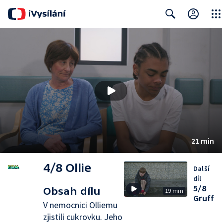
Clos
Search
21 min
4/8 Ollie
Další
díl
5/8
Obsah dílu
19 min
Gruff
V nemocnici Olliemu
zjistili cukrovku. Jeho