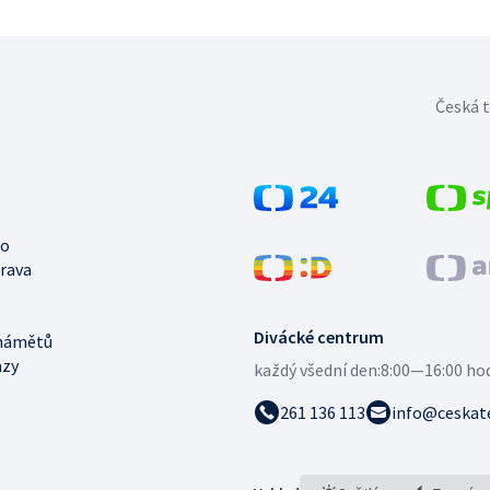
Česká t
no
trava
Divácké centrum
námětů
azy
každý všední den:
8:00—16:00 ho
261 136 113
info@ceskate