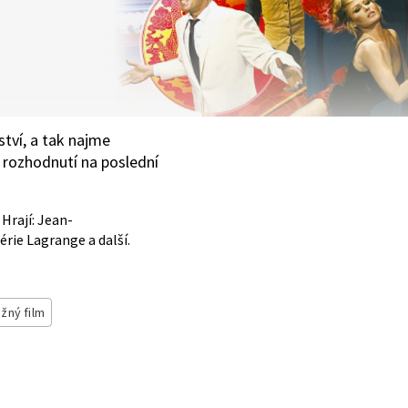
tví, a tak najme
í rozhodnutí na poslední
 Hrají: Jean-
rie Lagrange a další.
žný film