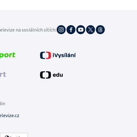
elevize na sociálních sítích:
din
levize.cz