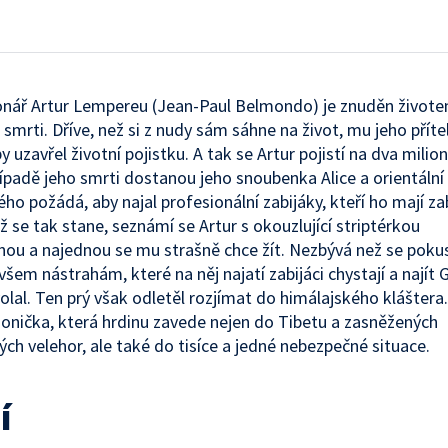
onář Artur Lempereu (Jean-Paul Belmondo) je znuděn život
 smrti. Dříve, než si z nudy sám sáhne na život, mu jeho příte
y uzavřel životní pojistku. A tak se Artur pojistí na dva milio
řípadě jeho smrti dostanou jeho snoubenka Alice a orientální 
ého požádá, aby najal profesionální zabijáky, kteří ho mají za
ž se tak stane, seznámí se Artur s okouzlující striptérkou
nou a najednou se mu strašně chce žít. Nezbývá než se pokus
všem nástrahám, které na něj najatí zabijáci chystají a najít 
olal. Ten prý však odletěl rozjímat do himálajského kláštera
honička, která hrdinu zavede nejen do Tibetu a zasněžených
ých velehor, ale také do tisíce a jedné nebezpečné situace.
í