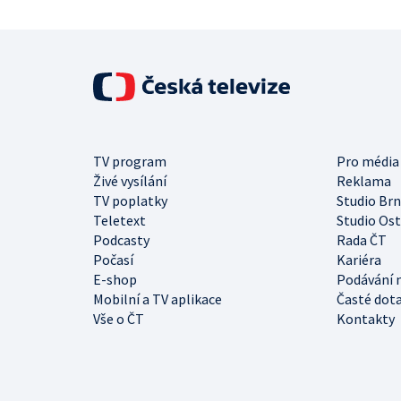
TV program
Pro média
Živé vysílání
Reklama
TV poplatky
Studio Br
Teletext
Studio Os
Podcasty
Rada ČT
Počasí
Kariéra
E-shop
Podávání 
Mobilní a TV aplikace
Časté dot
Vše o ČT
Kontakty