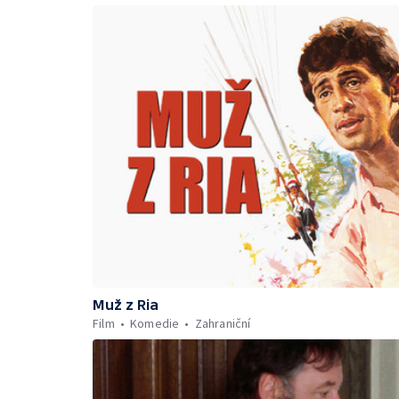
Muž z Ria
Film
Komedie
Zahraniční