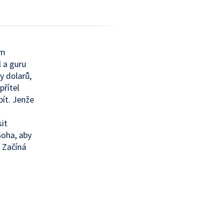
em
l a guru
ny dolarů,
přítel
bít. Jenže
it
Goha, aby
. Začíná