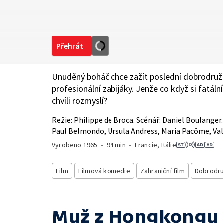
Přehrát
Unuděný boháč chce zažít poslední dobrodružs
profesionální zabijáky. Jenže co když si fatáln
chvíli rozmyslí?
Režie: Philippe de Broca. Scénář: Daniel Boulanger.
Paul Belmondo, Ursula Andress, Maria Pacôme, Valé
Vyrobeno
1965
•
94 min
•
Francie, Itálie
Film
Filmová komedie
Zahraniční film
Dobrodru
Muž z Hongkongu