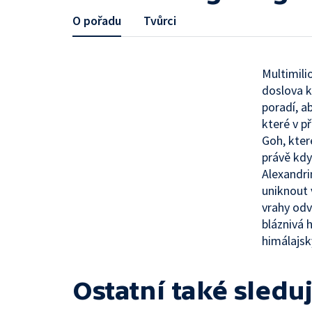
O pořadu
Tvůrci
Multimili
doslova k
poradí, ab
které v p
Goh, kter
právě kdy
Alexandri
uniknout 
vrahy odv
bláznivá 
himálajsk
Ostatní také sleduj