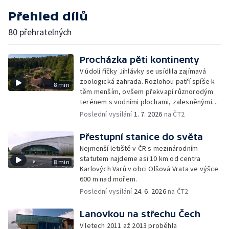
Přehled dílů
80 přehratelných
Procházka pěti kontinenty
V údolí říčky Jihlávky se usídlila zajímavá
zoologická zahrada. Rozlohou patří spíše k
8 min
těm menším, ovšem překvapí různorodým
terénem s vodními plochami, zalesněnými
svahy, loukami i skalami.
Poslední vysílání
1. 7. 2026
na ČT2
Přestupní stanice do světa
Nejmenší letiště v ČR s mezinárodním
statutem najdeme asi 10 km od centra
8 min
Karlových Varů v obci Olšová Vrata ve výšce
600 m nad mořem.
Poslední vysílání
24. 6. 2026
na ČT2
Lanovkou na střechu Čech
V letech 2011 až 2013 proběhla