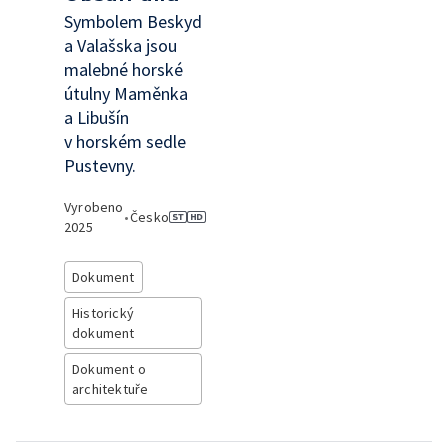
Symbolem Beskyd
a Valašska jsou
malebné horské
útulny Maměnka
a Libušín
v horském sedle
Pustevny.
Vyrobeno
•
Česko
2025
Dokument
Historický
dokument
Dokument o
architektuře