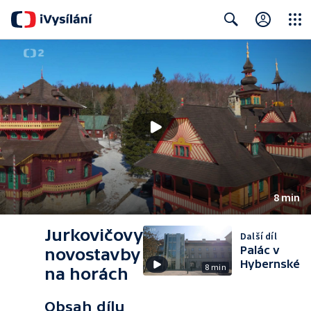
Close
Search
8 min
Jurkovičovy
Další díl
Palác v
novostavby
Hybernské
8 min
na horách
Obsah dílu