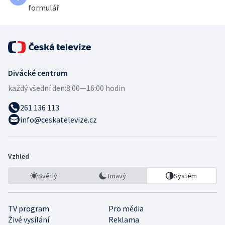
formulář
Divácké centrum
každý všední den:
8:00—16:00 hodin
261 136 113
info@ceskatelevize.cz
Vzhled
Světlý
Tmavý
Systém
TV program
Pro média
Živé vysílání
Reklama