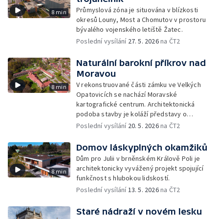
Průmyslová zóna je situována v blízkosti
8 min
okresů Louny, Most a Chomutov v prostoru
bývalého vojenského letiště Žatec.
Poslední vysílání
27. 5. 2026
na ČT2
Naturální barokní příkrov nad
Moravou
V rekonstruované části zámku ve Velkých
8 min
Opatovicích se nachází Moravské
kartografické centrum. Architektonická
podoba stavby je koláží představy o
zapovězených formách, mystičnosti místa a
Poslední vysílání
20. 5. 2026
na ČT2
prostorové dychtivosti, která se utkala s
realitou a časem.
Domov láskyplných okamžiků
Dům pro Julii v brněnském Králově Poli je
architektonicky vyvážený projekt spojující
8 min
funkčnost s hlubokou lidskostí.
Poslední vysílání
13. 5. 2026
na ČT2
Staré nádraží v novém lesku