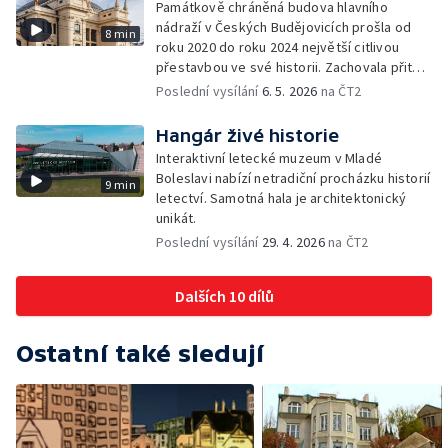
Památkově chráněná budova hlavního
nádraží v Českých Budějovicích prošla od
8 min
roku 2020 do roku 2024 největší citlivou
přestavbou ve své historii. Zachovala přitom
historický ráz stavby a přizpůsobila ji
Poslední vysílání
6. 5. 2026
na ČT2
požadavkům moderní dopravy, kterou
denně využívají tisíce lidí.
Hangár živé historie
Interaktivní letecké muzeum v Mladé
Boleslavi nabízí netradiční procházku historií
9 min
letectví. Samotná hala je architektonický
unikát.
Poslední vysílání
29. 4. 2026
na ČT2
Dalších 10 dílů
Ostatní také sledují