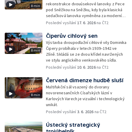
rekonstrukce dvouúsekové lanovky z Pece
8 min
pod Sněžkou na Sněžku, kdy byla klasická
sedačková lanovka vyměněna za moderní
kabinovou.
Poslední vysílání
17. 6. 2026
na ČT2
Čiperův cihlový sen
Výstavba dvoupodlažní cihlové vily Dominika
Čipery probíhala v letech 1939–1942 ve
8 min
Zlíně. Skládá se ze dvou křídel navržených
ve stylu anglického venkovského sídla.
Poslední vysílání
10. 6. 2026
na ČT2
Červená dimenze hudbě sluší
Multifukční sál vsazený do dvorany
novorenesančních Císařských lázní v
8 min
Karlových Varech je vizuální i technologický
unikát.
Poslední vysílání
3. 6. 2026
na ČT2
Ústecký strategický
trojúhelník