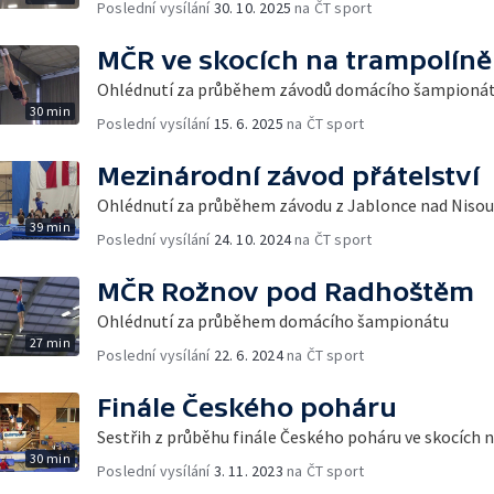
Poslední vysílání
30. 10. 2025
na ČT sport
MČR ve skocích na trampolíně
Ohlédnutí za průběhem závodů domácího šampionát
30 min
Poslední vysílání
15. 6. 2025
na ČT sport
Mezinárodní závod přátelství
Ohlédnutí za průběhem závodu z Jablonce nad Nisou
39 min
Poslední vysílání
24. 10. 2024
na ČT sport
MČR Rožnov pod Radhoštěm
Ohlédnutí za průběhem domácího šampionátu
27 min
Poslední vysílání
22. 6. 2024
na ČT sport
Finále Českého poháru
Sestřih z průběhu finále Českého poháru ve skocích 
30 min
Poslední vysílání
3. 11. 2023
na ČT sport