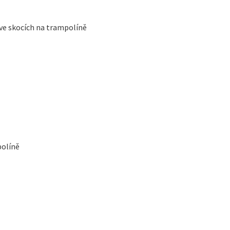
ve skocích na trampolíně
políně