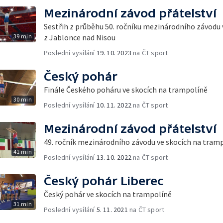
Mezinárodní závod přátelství
Sestřih z průběhu 50. ročníku mezinárodního závodu 
39 min
z Jablonce nad Nisou
Poslední vysílání
19. 10. 2023
na ČT sport
Český pohár
Finále Českého poháru ve skocích na trampolíně
30 min
Poslední vysílání
10. 11. 2022
na ČT sport
Mezinárodní závod přátelství
49. ročník mezinárodního závodu ve skocích na tram
41 min
Poslední vysílání
13. 10. 2022
na ČT sport
Český pohár Liberec
Český pohár ve skocích na trampolíně
31 min
Poslední vysílání
5. 11. 2021
na ČT sport