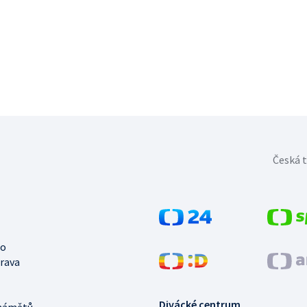
Česká t
no
trava
Divácké centrum