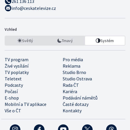
261 136 113
info@ceskatelevize.cz
Vzhled
Světlý
Tmavý
Systém
TV program
Pro média
Živé vysílání
Reklama
TV poplatky
Studio Brno
Teletext
Studio Ostrava
Podcasty
Rada ČT
Počasí
Kariéra
E-shop
Podávání námětů
Mobilní a TV aplikace
Časté dotazy
Vše o ČT
Kontakty