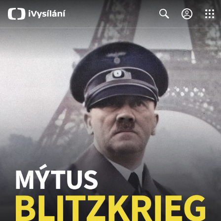
Close
Search