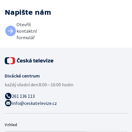
Napište nám
Otevřít
kontaktní
formulář
Divácké centrum
každý všední den:
8:00—16:00 hodin
261 136 113
info@ceskatelevize.cz
Vzhled