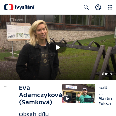
Close
Search
8 min
Eva
Další
díl
Adamczyková
Martin
7 min
(Samková)
Fuksa
Obsah dílu