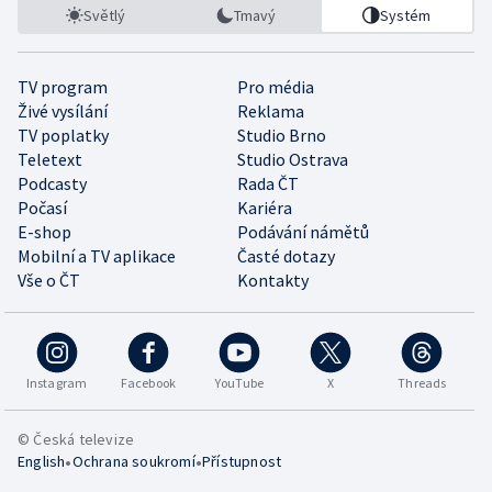
Světlý
Tmavý
Systém
TV program
Pro média
Živé vysílání
Reklama
TV poplatky
Studio Brno
Teletext
Studio Ostrava
Podcasty
Rada ČT
Počasí
Kariéra
E-shop
Podávání námětů
Mobilní a TV aplikace
Časté dotazy
Vše o ČT
Kontakty
Instagram
Facebook
YouTube
X
Threads
© Česká televize
•
•
English
Ochrana soukromí
Přístupnost