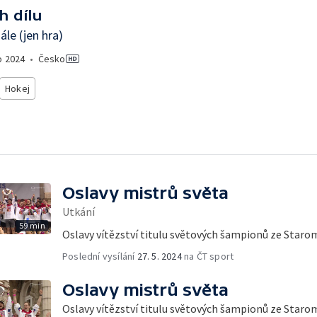
h dílu
ále (jen hra)
o
2024
•
Česko
Hokej
Oslavy mistrů světa
Utkání
59 min
Oslavy vítězství titulu světových šampionů ze Star
Poslední vysílání
27. 5. 2024
na ČT sport
Oslavy mistrů světa
Oslavy vítězství titulu světových šampionů ze Star