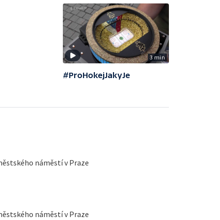
3 min
#ProHokejJakyJe
oměstského náměstí v Praze
oměstského náměstí v Praze