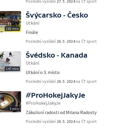
Poslední vysílání
27. 5. 2024
na ČT sport
Švýcarsko - Česko
Utkání
283 min
Finále
Poslední vysílání
26. 5. 2024
na ČT sport
Švédsko - Kanada
Utkání
147 min
Utkání o 3. místo
Poslední vysílání
26. 5. 2024
na ČT sport
#ProHokejJakyJe
#ProHokejJakyJe
3 min
Zákulisní radosti od Milana Radosty
Poslední vysílání
26. 5. 2024
na ČT sport