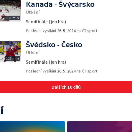
Kanada - Švýcarsko
Utkání
131 min
Semifinále (jen hra)
Poslední vysílání
26. 5. 2024
na ČT sport
Švédsko - Česko
Utkání
121 min
Semifinále (jen hra)
Poslední vysílání
26. 5. 2024
na ČT sport
Dalších 10 dílů
í