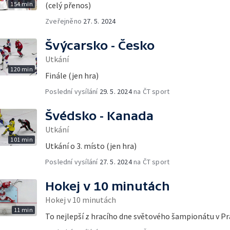
154 min
(celý přenos)
Zveřejněno
27. 5. 2024
Švýcarsko - Česko
Utkání
120 min
Finále (jen hra)
Poslední vysílání
29. 5. 2024
na ČT sport
Švédsko - Kanada
Utkání
101 min
Utkání o 3. místo (jen hra)
Poslední vysílání
27. 5. 2024
na ČT sport
Hokej v 10 minutách
Hokej v 10 minutách
11 min
To nejlepší z hracího dne světového šampionátu v Pr