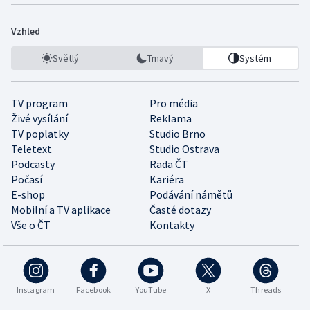
Vzhled
Světlý
Tmavý
Systém
TV program
Pro média
Živé vysílání
Reklama
TV poplatky
Studio Brno
Teletext
Studio Ostrava
Podcasty
Rada ČT
Počasí
Kariéra
E-shop
Podávání námětů
Mobilní a TV aplikace
Časté dotazy
Vše o ČT
Kontakty
Instagram
Facebook
YouTube
X
Threads