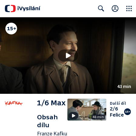
Close
Search
43 min
1/6 Max
Další díl
2/6
Felice
Obsah
48 min
dílu
Franze Kafku