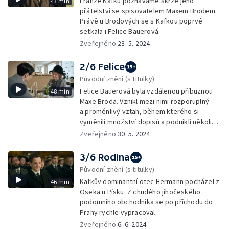
Franze Kafku poznáváme skrze jeho
43 min
přátelství se spisovatelem Maxem Brodem.
Právě u Brodových se s Kafkou poprvé
setkala i Felice Bauerová.
Zveřejněno
23. 5. 2024
2/6 Felice
Původní znění (s titulky)
Felice Bauerová byla vzdálenou příbuznou
48 min
Maxe Broda. Vznikl mezi nimi rozporuplný
a proměnlivý vztah, během kterého si
vyměnili množství dopisů a podnikli několik
společných cest.
Zveřejněno
30. 5. 2024
3/6 Rodina
Původní znění (s titulky)
Kafkův dominantní otec Hermann pocházel z
46 min
Oseka u Písku. Z chudého jihočeského
podomního obchodníka se po příchodu do
Prahy rychle vypracoval.
Zveřejněno
6. 6. 2024