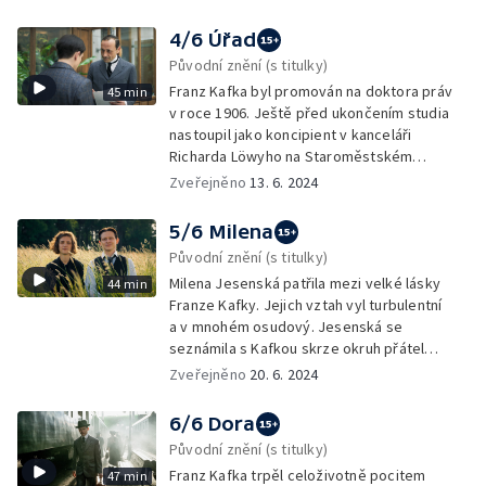
4/6 Úřad
Původní znění (s titulky)
Franz Kafka byl promován na doktora práv
45 min
v roce 1906. Ještě před ukončením studia
nastoupil jako koncipient v kanceláři
Richarda Löwyho na Staroměstském
náměstí.
Zveřejněno
13. 6. 2024
5/6 Milena
Původní znění (s titulky)
Milena Jesenská patřila mezi velké lásky
44 min
Franze Kafky. Jejich vztah vyl turbulentní
a v mnohém osudový. Jesenská se
seznámila s Kafkou skrze okruh přátel
svého manžela Ernesta Pollaka.
Zveřejněno
20. 6. 2024
6/6 Dora
Původní znění (s titulky)
Franz Kafka trpěl celoživotně pocitem
47 min