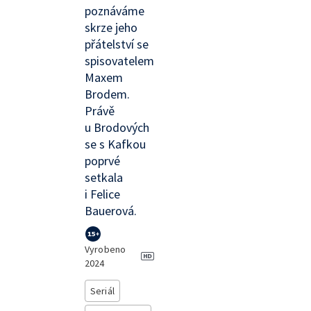
poznáváme
skrze jeho
přátelství se
spisovatelem
Maxem
Brodem.
Právě
u Brodových
se s Kafkou
poprvé
setkala
i Felice
Bauerová.
Vyrobeno
2024
Seriál