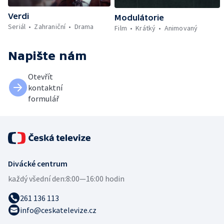
Verdi
Modulátorie
Seriál
Zahraniční
Drama
Film
Krátký
Animovaný
Napište nám
Otevřít
kontaktní
formulář
Divácké centrum
každý všední den:
8:00—16:00 hodin
261 136 113
info@ceskatelevize.cz