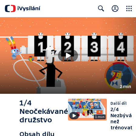
Close
Search
2 min
1/4
Další díl
2/4
Neočekávané
Nezbývá
1 min
družstvo
než
trénovat
Obsah dílu