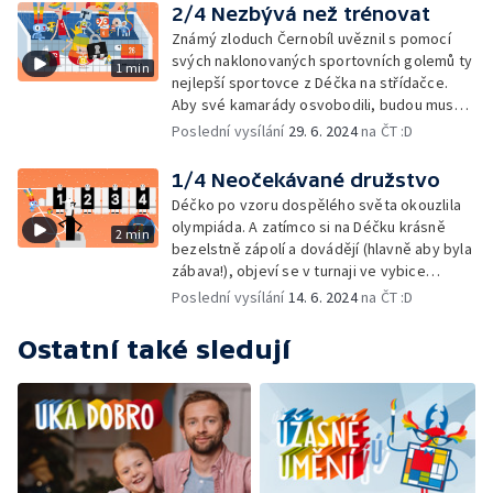
2/4 Nezbývá než trénovat
Známý zloduch Černobíl uvěznil s pomocí
svých naklonovaných sportovních golemů ty
1 min
nejlepší sportovce z Déčka na střídačce.
Aby své kamarády osvobodili, budou muset
zbývající nesportovci sehrát s Černobílem
Poslední vysílání
29. 6. 2024
na ČT :D
Zápas století.
1/4 Neočekávané družstvo
Déčko po vzoru dospělého světa okouzlila
olympiáda. A zatímco si na Déčku krásně
2 min
bezelstně zápolí a dovádějí (hlavně aby byla
zábava!), objeví se v turnaji ve vybice
nečekané družstvo…
Poslední vysílání
14. 6. 2024
na ČT :D
Ostatní také sledují