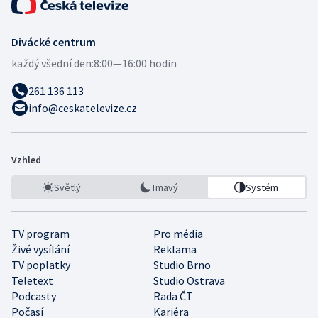
Divácké centrum
každý všední den:
8:00—16:00 hodin
261 136 113
info@ceskatelevize.cz
Vzhled
Světlý
Tmavý
Systém
TV program
Pro média
Živé vysílání
Reklama
TV poplatky
Studio Brno
Teletext
Studio Ostrava
Podcasty
Rada ČT
Počasí
Kariéra