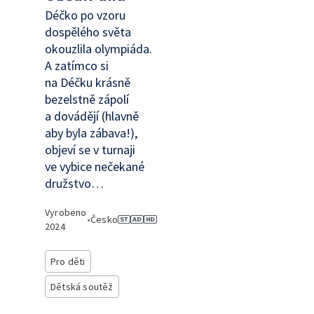
Déčko po vzoru
dospělého světa
okouzlila olympiáda.
A zatímco si
na Déčku krásně
bezelstně zápolí
a dovádějí (hlavně
aby byla zábava!),
objeví se v turnaji
ve vybice nečekané
družstvo…
Vyrobeno
•
Česko
2024
Pro děti
Dětská soutěž