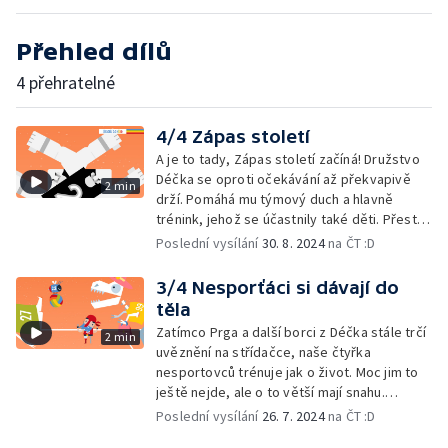
Přehled dílů
4 přehratelné
4/4 Zápas století
A je to tady, Zápas století začíná! Družstvo
Déčka se oproti očekávání až překvapivě
2 min
drží. Pomáhá mu týmový duch a hlavně
trénink, jehož se účastnily také děti. Přesto
v poločase stojí proti čtyřem klonům už jen
Poslední vysílání
30. 8. 2024
na ČT :D
dva borci z Déčka. Zvládnou to?
3/4 Nesporťáci si dávají do
těla
Zatímco Prga a další borci z Déčka stále trčí
2 min
uvěznění na střídačce, naše čtyřka
nesportovců trénuje jak o život. Moc jim to
ještě nejde, ale o to větší mají snahu.
Ještěže jim děti z celé republiky posílají
Poslední vysílání
26. 7. 2024
na ČT :D
každý den dávku zdatnosti…