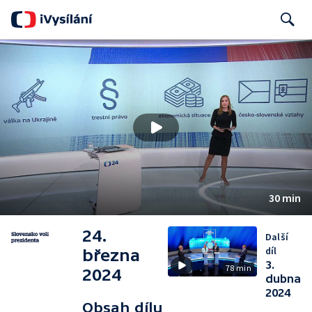
Search
30 min
24.
Další
díl
března
3.
78 min
2024
dubna
2024
Obsah dílu