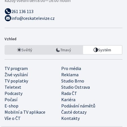
každý všední den:
8:00—16:00 hodin
261 136 113
info@ceskatelevize.cz
Vzhled
Světlý
Tmavý
Systém
TV program
Pro média
Živé vysílání
Reklama
TV poplatky
Studio Brno
Teletext
Studio Ostrava
Podcasty
Rada ČT
Počasí
Kariéra
E-shop
Podávání námětů
Mobilní a TV aplikace
Časté dotazy
Vše o ČT
Kontakty