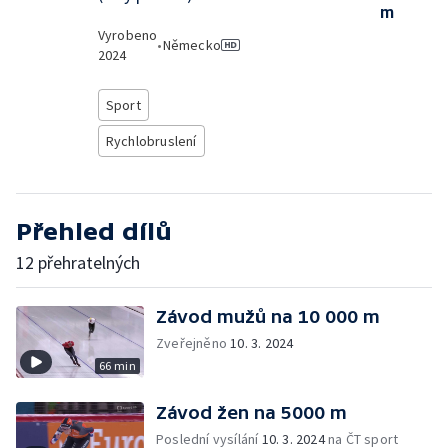
m
Vyrobeno
•
Německo
2024
Sport
Rychlobruslení
Přehled dílů
12 přehratelných
Závod mužů na 10 000 m
Zveřejněno
10. 3. 2024
66 min
Závod žen na 5000 m
Poslední vysílání
10. 3. 2024
na ČT sport