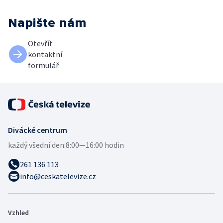
Napište nám
Otevřít
kontaktní
formulář
Divácké centrum
každý všední den:
8:00—16:00 hodin
261 136 113
info@ceskatelevize.cz
Vzhled