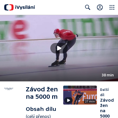
Close
Search
38 min
Závod žen
Další
díl
na 5000 m
Závod
27 min
žen
Obsah dílu
na
(celý přenos)
5000