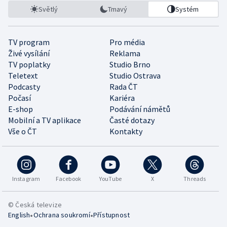
Světlý
Tmavý
Systém
TV program
Pro média
Živé vysílání
Reklama
TV poplatky
Studio Brno
Teletext
Studio Ostrava
Podcasty
Rada ČT
Počasí
Kariéra
E-shop
Podávání námětů
Mobilní a TV aplikace
Časté dotazy
Vše o ČT
Kontakty
Instagram
Facebook
YouTube
X
Threads
© Česká televize
•
•
English
Ochrana soukromí
Přístupnost