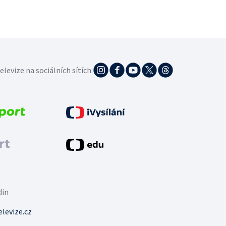
elevize na sociálních sítích:
din
levize.cz