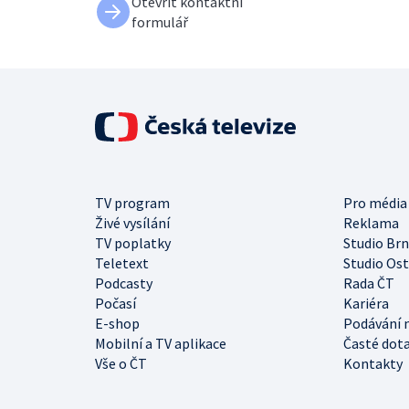
Otevřít kontaktní
formulář
TV program
Pro média
Živé vysílání
Reklama
TV poplatky
Studio Br
Teletext
Studio Os
Podcasty
Rada ČT
Počasí
Kariéra
E-shop
Podávání 
Mobilní a TV aplikace
Časté dot
Vše o ČT
Kontakty