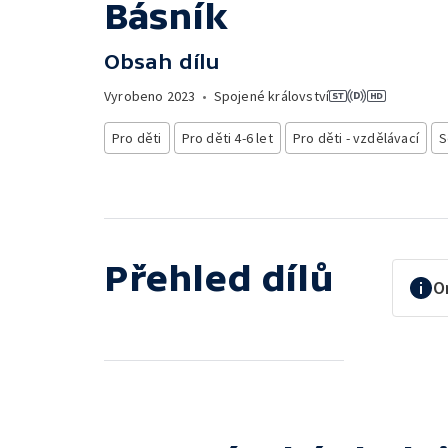
Básník
Obsah dílu
Vyrobeno
2023
•
Spojené království
Pro děti
Pro děti 4-6 let
Pro děti - vzdělávací
S
Přehled dílů
O