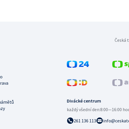
Česká t
no
trava
Divácké centrum
námětů
azy
každý všední den:
8:00—16:00 ho
261 136 113
info@ceskate