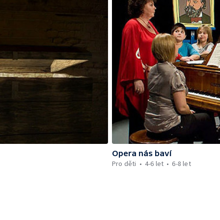
Opera nás baví
Pro děti
4-6 let
6-8 let