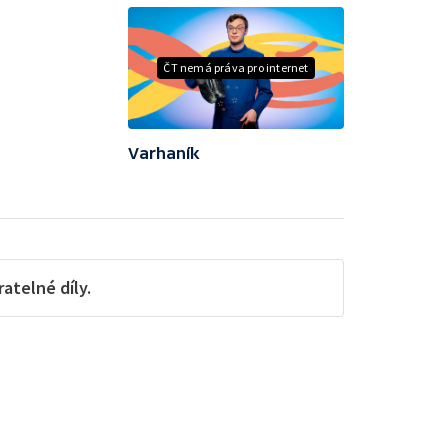
ČT nemá práva pro internet
Varhaník
telné díly.